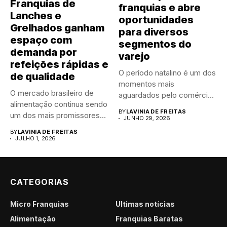
Franquias de
franquias e abre
Lanches e
oportunidades
Grelhados ganham
para diversos
espaço com
segmentos do
demanda por
varejo
refeições rápidas e
O período natalino é um dos
de qualidade
momentos mais
O mercado brasileiro de
aguardados pelo comércio
alimentação continua sendo
brasileiro....
BY
LAVINIA DE FREITAS
um dos mais promissores
JUNHO 29, 2026
para...
BY
LAVINIA DE FREITAS
JULHO 1, 2026
CATEGORIAS
Micro Franquias
Últimas notícias
Alimentação
Franquias Baratas