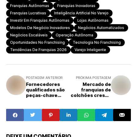
Franquias Autônomas
Franquias Inovadoras
Franquias Lucrativas
Inteligência Artificial No Varejo
Investir Em Franquias Autônomas
Lojas Autônomas
Modelos De Negócio Inovadores
Negócios Automatizados
Negócios Escaláveis
Operação Autônoma
Oportunidades No Franchising
Tecnologia No Franchising
Tendências De Franquias 2026
Varejo Inteligente
POSTAGEM ANTERIOR
PRÓXIMA POSTAGEM
Fornecedores
Mercado de
qualificados são
franquias de
peças-chave
colchões cresce
para o sucesso
impulsionado
de uma franquia
pela busca por
bem-estar e
qualidade de vida
DEIXE UM COMENTÁRIO