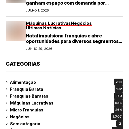
ganham espaço com demanda por
refeições rápidas e de qualidade
JULHO 1, 2026
Máquinas Lucrativas
Negócios
Últimas Notícias
Natal impulsiona franquias e abre
oportunidades para diversos segmentos
do varejo
JUNHO 29, 2026
CATEGORIAS
Alimentação
239
Franquia Barata
192
Franquias Baratas
170
Máquinas Lucrativas
586
Micro Franquias
264
Negócios
1.707
Sem categoria
2