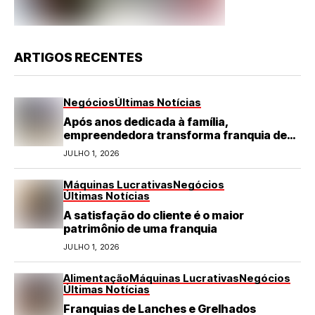
ARTIGOS RECENTES
Negócios
Últimas Notícias
Após anos dedicada à família,
empreendedora transforma franquia de
turismo em negócio de destaque no RN
JULHO 1, 2026
Máquinas Lucrativas
Negócios
Últimas Notícias
A satisfação do cliente é o maior
patrimônio de uma franquia
JULHO 1, 2026
Alimentação
Máquinas Lucrativas
Negócios
Últimas Notícias
Franquias de Lanches e Grelhados