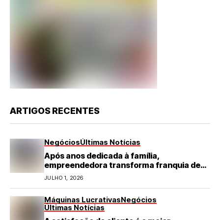
ARTIGOS RECENTES
Negócios
Últimas Notícias
Após anos dedicada à família,
empreendedora transforma franquia de
turismo em negócio de destaque no RN
JULHO 1, 2026
Máquinas Lucrativas
Negócios
Últimas Notícias