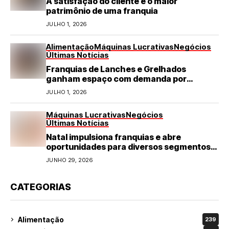
A satisfação do cliente é o maior
patrimônio de uma franquia
JULHO 1, 2026
Alimentação
Máquinas Lucrativas
Negócios
Últimas Notícias
Franquias de Lanches e Grelhados
ganham espaço com demanda por
refeições rápidas e de qualidade
JULHO 1, 2026
Máquinas Lucrativas
Negócios
Últimas Notícias
Natal impulsiona franquias e abre
oportunidades para diversos segmentos
do varejo
JUNHO 29, 2026
CATEGORIAS
Alimentação
239