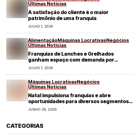
Últimas Notícias
A satisfação do cliente é o maior
patrimônio de uma franquia
JULHO 1, 2026
Alimentação
Máquinas Lucrativas
Negócios
Últimas Notícias
Franquias de Lanches e Grelhados
ganham espaço com demanda por
refeições rápidas e de qualidade
JULHO 1, 2026
Máquinas Lucrativas
Negócios
Últimas Notícias
Natal impulsiona franquias e abre
oportunidades para diversos segmentos
do varejo
JUNHO 29, 2026
CATEGORIAS