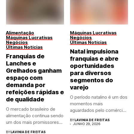
Alimentação
Máquinas Lucrativas
Máquinas Lucrativas
Negócios
Negócios
Últimas Notícias
Últimas Notícias
Natal impulsiona
Franquias de
franquias e abre
Lanches e
oportunidades
Grelhados ganham
para diversos
espaço com
segmentos do
demanda por
varejo
refeições rápidas e
O período natalino é um dos
de qualidade
momentos mais
O mercado brasileiro de
aguardados pelo comércio
alimentação continua sendo
brasileiro....
BY
LAVINIA DE FREITAS
um dos mais promissores
JUNHO 29, 2026
para...
BY
LAVINIA DE FREITAS