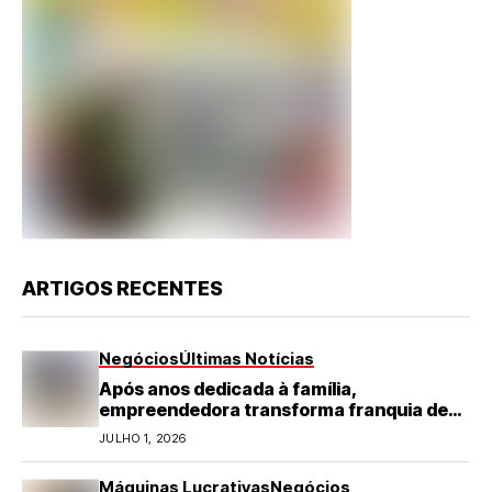
ARTIGOS RECENTES
Negócios
Últimas Notícias
Após anos dedicada à família,
empreendedora transforma franquia de
turismo em negócio de destaque no RN
JULHO 1, 2026
Máquinas Lucrativas
Negócios