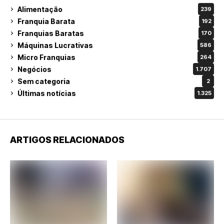
Alimentação
239
Franquia Barata
192
Franquias Baratas
170
Máquinas Lucrativas
586
Micro Franquias
264
Negócios
1.707
Sem categoria
2
Últimas notícias
1.325
ARTIGOS RELACIONADOS