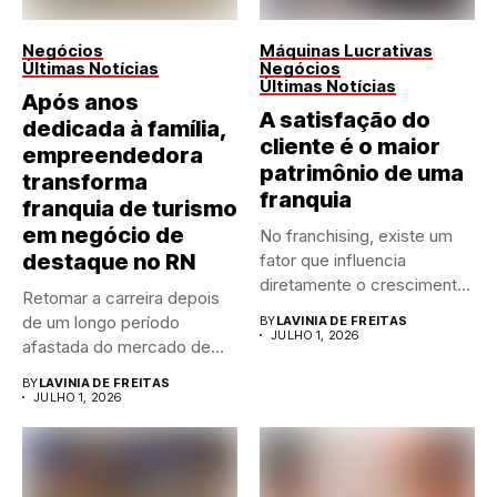
Negócios
Máquinas Lucrativas
Últimas Notícias
Negócios
Últimas Notícias
Após anos
A satisfação do
dedicada à família,
cliente é o maior
empreendedora
patrimônio de uma
transforma
franquia
franquia de turismo
em negócio de
No franchising, existe um
destaque no RN
fator que influencia
diretamente o crescimento
Retomar a carreira depois
de qualquer...
de um longo período
BY
LAVINIA DE FREITAS
JULHO 1, 2026
afastada do mercado de...
BY
LAVINIA DE FREITAS
JULHO 1, 2026