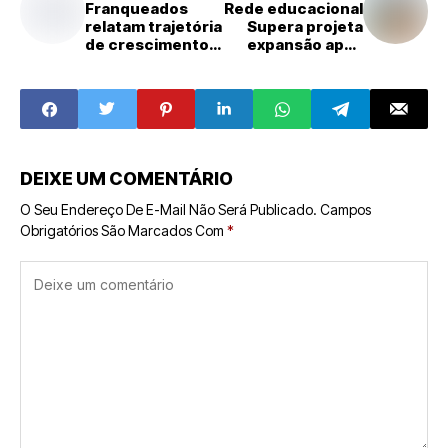
Franqueados
Rede educacional
relatam trajetória
Supera projeta
de crescimento
expansão após
na rede Brazil
validação
Health
científica de sua
metodologia
DEIXE UM COMENTÁRIO
O Seu Endereço De E-Mail Não Será Publicado.
Campos
Obrigatórios São Marcados Com
*