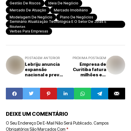
Gestão De Riscos
Ideia De Negócio
Mercado De Atuação
Mercado Imobiliário
Modelagem De Negócio
Plano De Negócios
Seminário Atualização Tecnológica E O Setor De Joias E
Bijuterias
Verbas Para Empresas
POSTAGEM ANTERIOR
PRÓXIMA POSTAGEM
Lebriju anuncia
Empresa de
expansão
Curitiba fatura
nacional e prevê
milhões em
dobrar número
vendas por
de lojas em 2024
franquias
DEIXE UM COMENTÁRIO
O Seu Endereço De E-Mail Não Será Publicado.
Campos
Obrigatórios São Marcados Com
*