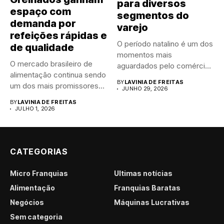
para diversos
espaço com
segmentos do
demanda por
varejo
refeições rápidas e
O período natalino é um dos
de qualidade
momentos mais
O mercado brasileiro de
aguardados pelo comércio
alimentação continua sendo
brasileiro....
BY
LAVINIA DE FREITAS
um dos mais promissores
JUNHO 29, 2026
para...
BY
LAVINIA DE FREITAS
JULHO 1, 2026
CATEGORIAS
Micro Franquias
Últimas notícias
Alimentação
Franquias Baratas
Negócios
Máquinas Lucrativas
Sem categoria