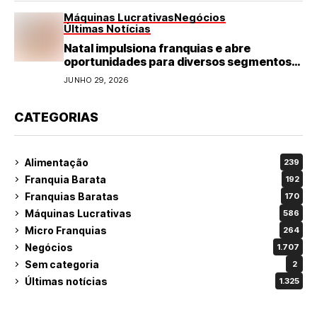
Máquinas Lucrativas
Negócios
Últimas Notícias
Natal impulsiona franquias e abre
oportunidades para diversos segmentos
do varejo
JUNHO 29, 2026
CATEGORIAS
Alimentação
239
Franquia Barata
192
Franquias Baratas
170
Máquinas Lucrativas
586
Micro Franquias
264
Negócios
1.707
Sem categoria
2
Últimas notícias
1.325