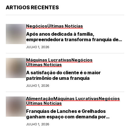
ARTIGOS RECENTES
Negócios
Últimas Notícias
Após anos dedicada à família,
empreendedora transforma franquia de
turismo em negócio de destaque no RN
JULHO 1, 2026
Máquinas Lucrativas
Negócios
Últimas Notícias
A satisfação do cliente é o maior
patrimônio de uma franquia
JULHO 1, 2026
Alimentação
Máquinas Lucrativas
Negócios
Últimas Notícias
Franquias de Lanches e Grelhados
ganham espaço com demanda por
refeições rápidas e de qualidade
JULHO 1, 2026