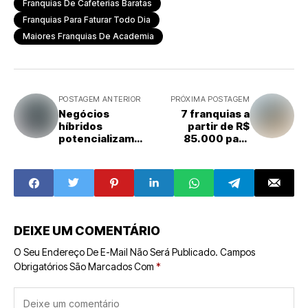
Franquias De Cafeterias Baratas
Franquias Para Faturar Todo Dia
Maiores Franquias De Academia
POSTAGEM ANTERIOR
PRÓXIMA POSTAGEM
Negócios
7 franquias a
híbridos
partir de R$
potencializam
85.000 para
atuação de
quem quer
empresas no
empreender no
mercado
mercado pet
DEIXE UM COMENTÁRIO
O Seu Endereço De E-Mail Não Será Publicado.
Campos
Obrigatórios São Marcados Com
*