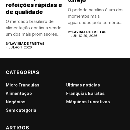
varejo
refeições rápidas e
O período natalino é um dos
de qualidade
momentos mais
O mercado brasileiro de
aguardados pelo comércio
alimentação continua sendo
brasileiro....
BY
LAVINIA DE FREITAS
um dos mais promissores
JUNHO 29, 2026
para...
BY
LAVINIA DE FREITAS
JULHO 1, 2026
CATEGORIAS
Micro Franquias
Últimas notícias
Alimentação
Franquias Baratas
Negócios
Máquinas Lucrativas
Sem categoria
ARTIGOS