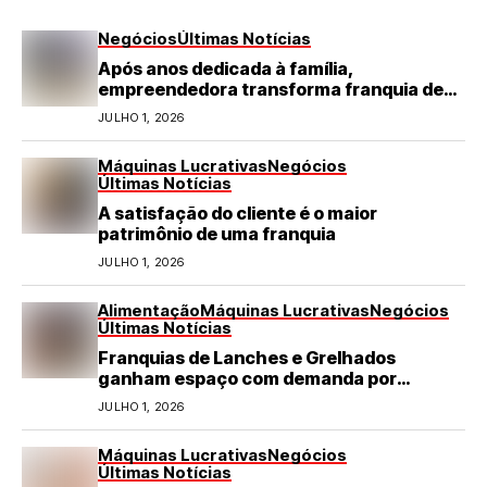
Negócios
Últimas Notícias
Após anos dedicada à família,
empreendedora transforma franquia de
turismo em negócio de destaque no RN
JULHO 1, 2026
Máquinas Lucrativas
Negócios
Últimas Notícias
A satisfação do cliente é o maior
patrimônio de uma franquia
JULHO 1, 2026
Alimentação
Máquinas Lucrativas
Negócios
Últimas Notícias
Franquias de Lanches e Grelhados
ganham espaço com demanda por
refeições rápidas e de qualidade
JULHO 1, 2026
Máquinas Lucrativas
Negócios
Últimas Notícias