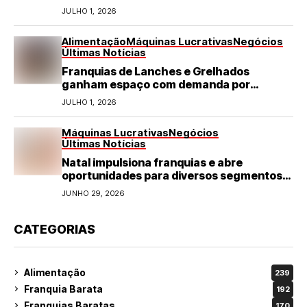
JULHO 1, 2026
Alimentação
Máquinas Lucrativas
Negócios
Últimas Notícias
Franquias de Lanches e Grelhados
ganham espaço com demanda por
refeições rápidas e de qualidade
JULHO 1, 2026
Máquinas Lucrativas
Negócios
Últimas Notícias
Natal impulsiona franquias e abre
oportunidades para diversos segmentos
do varejo
JUNHO 29, 2026
CATEGORIAS
Alimentação
239
Franquia Barata
192
Franquias Baratas
170