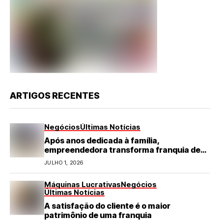
ARTIGOS RECENTES
Negócios
Últimas Notícias
Após anos dedicada à família,
empreendedora transforma franquia de
turismo em negócio de destaque no RN
JULHO 1, 2026
Máquinas Lucrativas
Negócios
Últimas Notícias
A satisfação do cliente é o maior
patrimônio de uma franquia