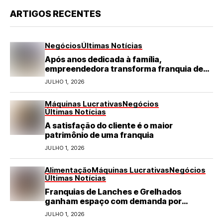
ARTIGOS RECENTES
Negócios
Últimas Notícias
Após anos dedicada à família,
empreendedora transforma franquia de
turismo em negócio de destaque no RN
JULHO 1, 2026
Máquinas Lucrativas
Negócios
Últimas Notícias
A satisfação do cliente é o maior
patrimônio de uma franquia
JULHO 1, 2026
Alimentação
Máquinas Lucrativas
Negócios
Últimas Notícias
Franquias de Lanches e Grelhados
ganham espaço com demanda por
refeições rápidas e de qualidade
JULHO 1, 2026