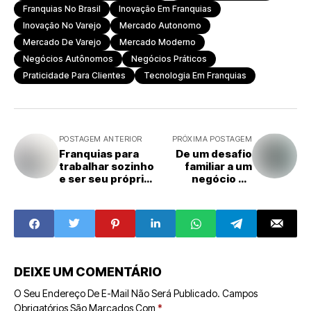
Franquias No Brasil
Inovação Em Franquias
Inovação No Varejo
Mercado Autonomo
Mercado De Varejo
Mercado Moderno
Negócios Autônomos
Negócios Práticos
Praticidade Para Clientes
Tecnologia Em Franquias
POSTAGEM ANTERIOR
PRÓXIMA POSTAGEM
Franquias para
De um desafio
trabalhar sozinho
familiar a um
e ser seu próprio
negócio de
chefe
sucesso: como
Edenir Machado
encontrou
propósito ao
investir na
Acuidar
DEIXE UM COMENTÁRIO
O Seu Endereço De E-Mail Não Será Publicado.
Campos
Obrigatórios São Marcados Com
*