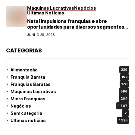
Máquinas Lucrativas
Negócios
Últimas Notícias
Natal impulsiona franquias e abre
oportunidades para diversos segmentos
do varejo
JUNHO 29, 2026
CATEGORIAS
Alimentação
239
Franquia Barata
192
Franquias Baratas
170
Máquinas Lucrativas
586
Micro Franquias
264
Negócios
1.707
Sem categoria
2
Últimas notícias
1.325