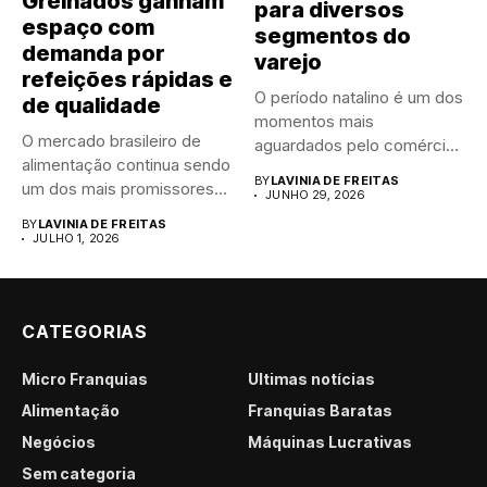
Grelhados ganham
para diversos
espaço com
segmentos do
demanda por
varejo
refeições rápidas e
O período natalino é um dos
de qualidade
momentos mais
O mercado brasileiro de
aguardados pelo comércio
alimentação continua sendo
brasileiro....
BY
LAVINIA DE FREITAS
um dos mais promissores
JUNHO 29, 2026
para...
BY
LAVINIA DE FREITAS
JULHO 1, 2026
CATEGORIAS
Micro Franquias
Últimas notícias
Alimentação
Franquias Baratas
Negócios
Máquinas Lucrativas
Sem categoria