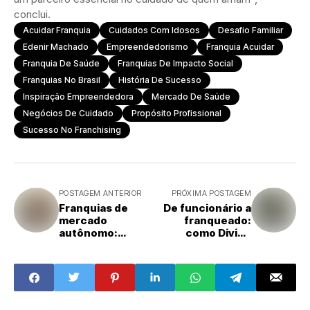
conclui.
Acuidar Franquia
Cuidados Com Idosos
Desafio Familiar
Edenir Machado
Empreendedorismo
Franquia Acuidar
Franquia De Saúde
Franquias De Impacto Social
Franquias No Brasil
História De Sucesso
Inspiração Empreendedora
Mercado De Saúde
Negócios De Cuidado
Propósito Profissional
Sucesso No Franchising
POSTAGEM ANTERIOR
PRÓXIMA POSTAGEM
Franquias de
De funcionário a
mercado
franqueado:
autônomo:
como Divino
inovação com
Gomes construiu
praticidade para
seu caminho no
seu público
Giraffas Patteo
Olinda