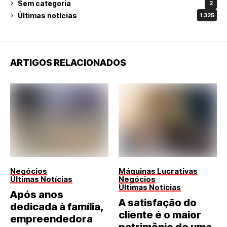
Sem categoria
2
Últimas notícias
1.325
ARTIGOS RELACIONADOS
Negócios
Máquinas Lucrativas
Últimas Notícias
Negócios
Últimas Notícias
Após anos
A satisfação do
dedicada à família,
cliente é o maior
empreendedora
patrimônio de uma