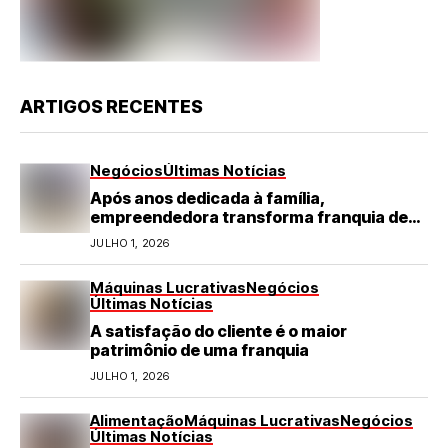
ARTIGOS RECENTES
Negócios
Últimas Notícias
Após anos dedicada à família,
empreendedora transforma franquia de
turismo em negócio de destaque no RN
JULHO 1, 2026
Máquinas Lucrativas
Negócios
Últimas Notícias
A satisfação do cliente é o maior
patrimônio de uma franquia
JULHO 1, 2026
Alimentação
Máquinas Lucrativas
Negócios
Últimas Notícias