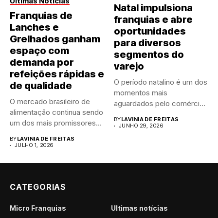
Últimas Notícias
Natal impulsiona
Franquias de
franquias e abre
Lanches e
oportunidades
Grelhados ganham
para diversos
espaço com
segmentos do
demanda por
varejo
refeições rápidas e
O período natalino é um dos
de qualidade
momentos mais
O mercado brasileiro de
aguardados pelo comércio
alimentação continua sendo
brasileiro....
BY
LAVINIA DE FREITAS
um dos mais promissores
JUNHO 29, 2026
para...
BY
LAVINIA DE FREITAS
JULHO 1, 2026
CATEGORIAS
Micro Franquias
Últimas notícias