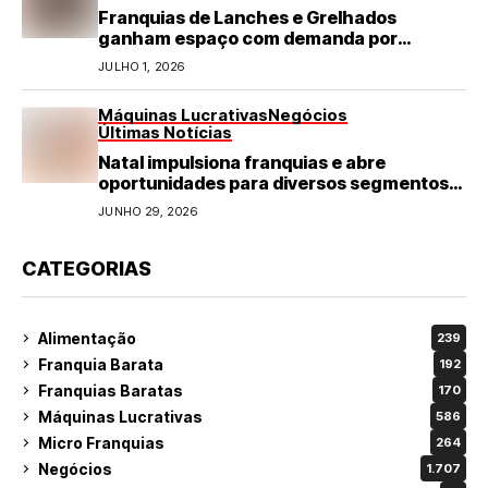
Franquias de Lanches e Grelhados
ganham espaço com demanda por
refeições rápidas e de qualidade
JULHO 1, 2026
Máquinas Lucrativas
Negócios
Últimas Notícias
Natal impulsiona franquias e abre
oportunidades para diversos segmentos
do varejo
JUNHO 29, 2026
CATEGORIAS
Alimentação
239
Franquia Barata
192
Franquias Baratas
170
Máquinas Lucrativas
586
Micro Franquias
264
Negócios
1.707