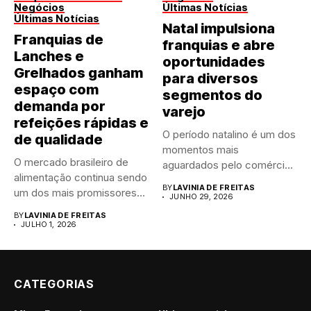
Negócios
Últimas Notícias
Últimas Notícias
Natal impulsiona
Franquias de
franquias e abre
Lanches e
oportunidades
Grelhados ganham
para diversos
espaço com
segmentos do
demanda por
varejo
refeições rápidas e
O período natalino é um dos
de qualidade
momentos mais
O mercado brasileiro de
aguardados pelo comércio
alimentação continua sendo
brasileiro....
BY
LAVINIA DE FREITAS
um dos mais promissores
JUNHO 29, 2026
para...
BY
LAVINIA DE FREITAS
JULHO 1, 2026
CATEGORIAS