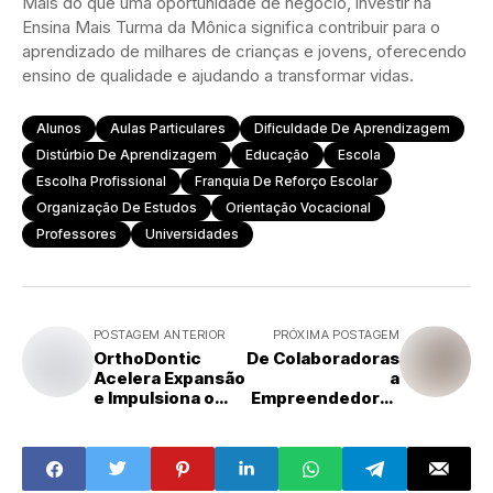
Mais do que uma oportunidade de negócio, investir na
Ensina Mais Turma da Mônica significa contribuir para o
aprendizado de milhares de crianças e jovens, oferecendo
ensino de qualidade e ajudando a transformar vidas.
Alunos
Aulas Particulares
Dificuldade De Aprendizagem
Distúrbio De Aprendizagem
Educação
Escola
Escolha Profissional
Franquia De Reforço Escolar
Organização De Estudos
Orientação Vocacional
Professores
Universidades
POSTAGEM ANTERIOR
PRÓXIMA POSTAGEM
OrthoDontic
De Colaboradoras
Acelera Expansão
a
e Impulsiona o
Empreendedoras
Mercado de
: O Caminho de
Franquias na
Débora e Beatriz
Saúde
na Royal Face