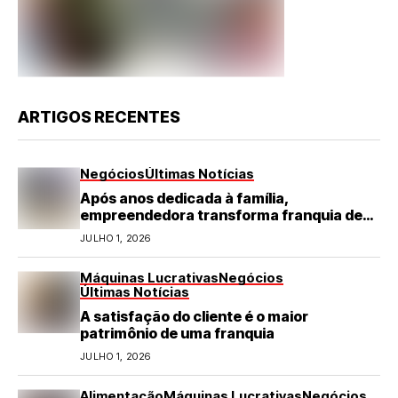
ARTIGOS RECENTES
Negócios
Últimas Notícias
Após anos dedicada à família,
empreendedora transforma franquia de
turismo em negócio de destaque no RN
JULHO 1, 2026
Máquinas Lucrativas
Negócios
Últimas Notícias
A satisfação do cliente é o maior
patrimônio de uma franquia
JULHO 1, 2026
Alimentação
Máquinas Lucrativas
Negócios