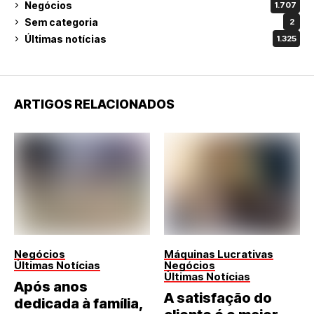
Negócios
1.707
Sem categoria
2
Últimas notícias
1.325
ARTIGOS RELACIONADOS
Negócios
Máquinas Lucrativas
Últimas Notícias
Negócios
Últimas Notícias
Após anos
A satisfação do
dedicada à família,