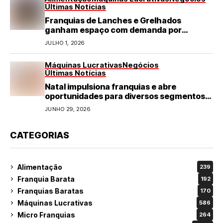
Últimas Notícias
Franquias de Lanches e Grelhados
ganham espaço com demanda por
refeições rápidas e de qualidade
JULHO 1, 2026
Máquinas Lucrativas
Negócios
Últimas Notícias
Natal impulsiona franquias e abre
oportunidades para diversos segmentos
do varejo
JUNHO 29, 2026
CATEGORIAS
Alimentação
239
Franquia Barata
192
Franquias Baratas
170
Máquinas Lucrativas
586
Micro Franquias
264