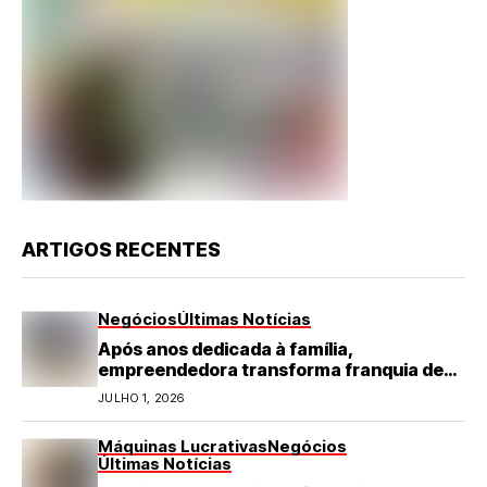
ARTIGOS RECENTES
Negócios
Últimas Notícias
Após anos dedicada à família,
empreendedora transforma franquia de
turismo em negócio de destaque no RN
JULHO 1, 2026
Máquinas Lucrativas
Negócios
Últimas Notícias