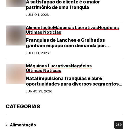
A satisfação do cliente é o maior
patrimônio de uma franquia
JULHO 1, 2026
Alimentação
Máquinas Lucrativas
Negócios
Últimas Notícias
Franquias de Lanches e Grelhados
ganham espaço com demanda por
refeições rápidas e de qualidade
JULHO 1, 2026
Máquinas Lucrativas
Negócios
Últimas Notícias
Natal impulsiona franquias e abre
oportunidades para diversos segmentos
do varejo
JUNHO 29, 2026
CATEGORIAS
Alimentação
239