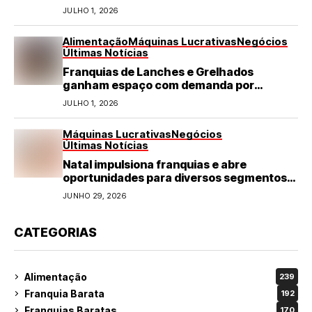
JULHO 1, 2026
Alimentação
Máquinas Lucrativas
Negócios
Últimas Notícias
Franquias de Lanches e Grelhados
ganham espaço com demanda por
refeições rápidas e de qualidade
JULHO 1, 2026
Máquinas Lucrativas
Negócios
Últimas Notícias
Natal impulsiona franquias e abre
oportunidades para diversos segmentos
do varejo
JUNHO 29, 2026
CATEGORIAS
Alimentação
239
Franquia Barata
192
Franquias Baratas
170