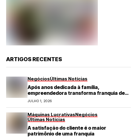
ARTIGOS RECENTES
Negócios
Últimas Notícias
Após anos dedicada à família,
empreendedora transforma franquia de
turismo em negócio de destaque no RN
JULHO 1, 2026
Máquinas Lucrativas
Negócios
Últimas Notícias
A satisfação do cliente é o maior
patrimônio de uma franquia