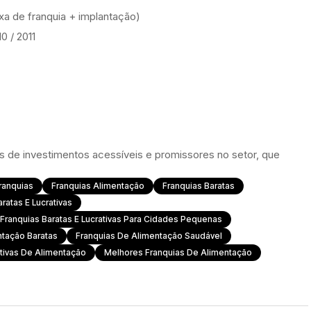
taxa de franquia + implantação)
10 / 2011
 de investimentos acessíveis e promissores no setor, que
ranquias
Franquias Alimentação
Franquias Baratas
ratas E Lucrativas
Franquias Baratas E Lucrativas Para Cidades Pequenas
ntação Baratas
Franquias De Alimentação Saudável
ativas De Alimentação
Melhores Franquias De Alimentação