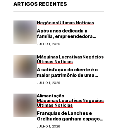
ARTIGOS RECENTES
Negócios
Últimas Notícias
Após anos dedicada à
família, empreendedora
transforma franquia de
JULHO 1, 2026
turismo em negócio de
destaque no RN
Máquinas Lucrativas
Negócios
Últimas Notícias
A satisfação do cliente é o
maior patrimônio de uma
franquia
JULHO 1, 2026
Alimentação
Máquinas Lucrativas
Negócios
Últimas Notícias
Franquias de Lanches e
Grelhados ganham espaço
com demanda por refeições
JULHO 1, 2026
rápidas e de qualidade