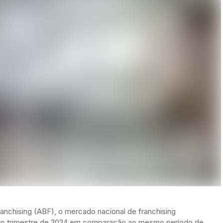
anchising (ABF), o mercado nacional de franchising
eiro trimestre de 2024 em comparação ao mesmo período de