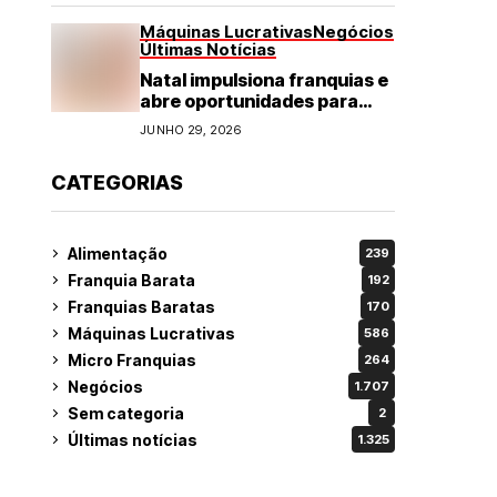
Máquinas Lucrativas
Negócios
Últimas Notícias
Natal impulsiona franquias e
abre oportunidades para
diversos segmentos do
JUNHO 29, 2026
varejo
CATEGORIAS
Alimentação
239
Franquia Barata
192
Franquias Baratas
170
Máquinas Lucrativas
586
Micro Franquias
264
Negócios
1.707
Sem categoria
2
Últimas notícias
1.325