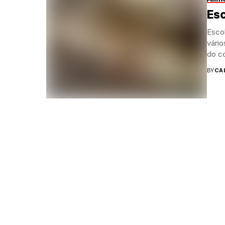
Es
Esco
vário
do c
BY
CA