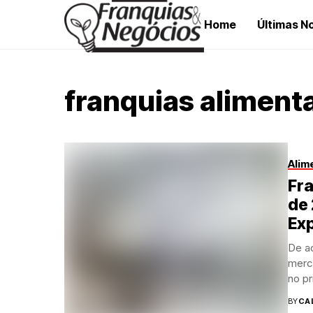
Home
Últimas No
franquias aliment
Alim
Fra
de 
Ex
De ac
merca
no pr
BY
CA