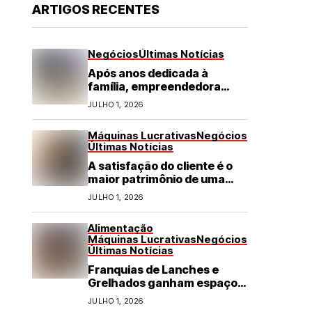
ARTIGOS RECENTES
Negócios
Últimas Notícias
Após anos dedicada à
família, empreendedora
transforma franquia de
JULHO 1, 2026
turismo em negócio de
destaque no RN
Máquinas Lucrativas
Negócios
Últimas Notícias
A satisfação do cliente é o
maior patrimônio de uma
franquia
JULHO 1, 2026
Alimentação
Máquinas Lucrativas
Negócios
Últimas Notícias
Franquias de Lanches e
Grelhados ganham espaço
com demanda por refeições
JULHO 1, 2026
rápidas e de qualidade