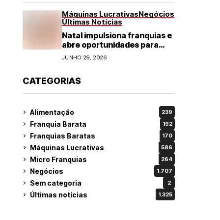
Máquinas Lucrativas
Negócios
Últimas Notícias
Natal impulsiona franquias e
abre oportunidades para
diversos segmentos do
JUNHO 29, 2026
varejo
CATEGORIAS
Alimentação
239
Franquia Barata
192
Franquias Baratas
170
Máquinas Lucrativas
586
Micro Franquias
264
Negócios
1.707
Sem categoria
2
Últimas notícias
1.325