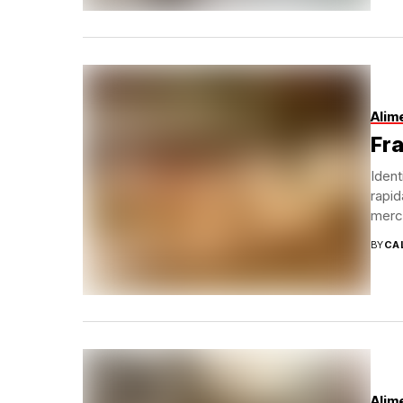
Alim
Fr
Ident
rapi
merca
BY
CA
Alim