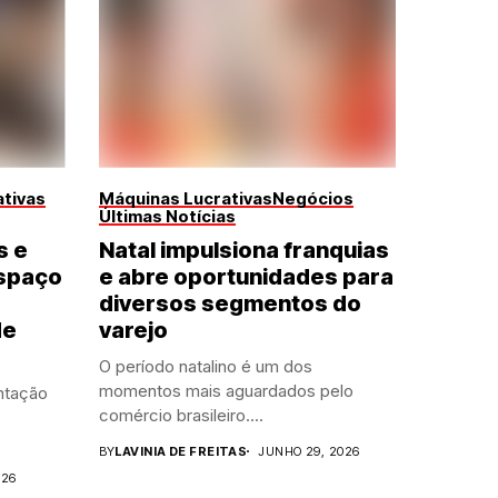
tivas
Máquinas Lucrativas
Negócios
Últimas Notícias
s e
Natal impulsiona franquias
spaço
e abre oportunidades para
diversos segmentos do
de
varejo
O período natalino é um dos
momentos mais aguardados pelo
ntação
comércio brasileiro....
BY
LAVINIA DE FREITAS
JUNHO 29, 2026
026