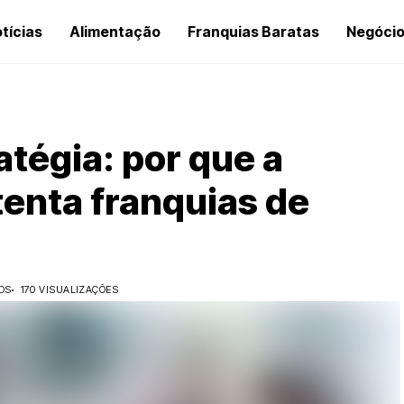
tícias
Alimentação
Franquias Baratas
Negóci
tégia: por que a
enta franquias de
OS
170 VISUALIZAÇÕES