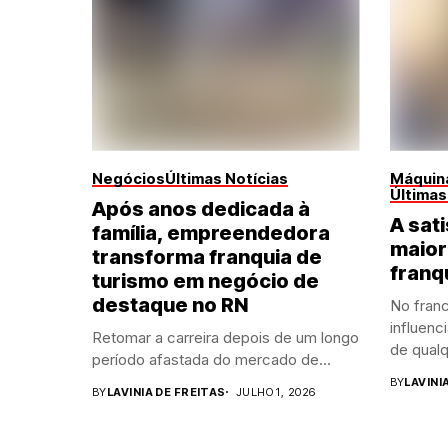
Negócios
Últimas Notícias
Máquina
Últimas
Após anos dedicada à
A sati
família, empreendedora
maior
transforma franquia de
franq
turismo em negócio de
destaque no RN
No franc
influenc
Retomar a carreira depois de um longo
de qualq
período afastada do mercado de...
BY
LAVINI
BY
LAVINIA DE FREITAS
JULHO 1, 2026