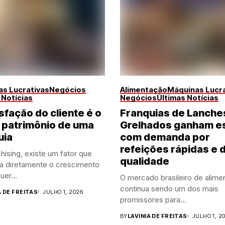
s Lucrativas
Negócios
Alimentação
Máquinas Lucra
 Notícias
Negócios
Últimas Notícias
sfação do cliente é o
Franquias de Lanche
 patrimônio de uma
Grelhados ganham e
uia
com demanda por
refeições rápidas e 
hising, existe um fator que
qualidade
ia diretamente o crescimento
uer...
O mercado brasileiro de alime
continua sendo um dos mais
A DE FREITAS
JULHO 1, 2026
promissores para...
BY
LAVINIA DE FREITAS
JULHO 1, 2