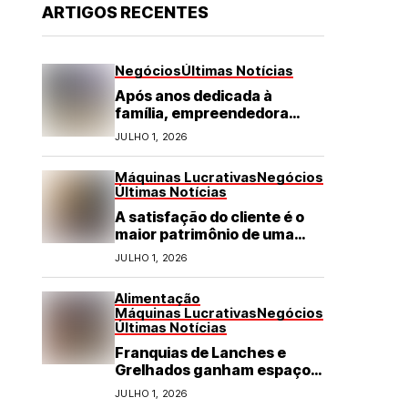
ARTIGOS RECENTES
Negócios
Últimas Notícias
Após anos dedicada à
família, empreendedora
transforma franquia de
JULHO 1, 2026
turismo em negócio de
destaque no RN
Máquinas Lucrativas
Negócios
Últimas Notícias
A satisfação do cliente é o
maior patrimônio de uma
franquia
JULHO 1, 2026
Alimentação
Máquinas Lucrativas
Negócios
Últimas Notícias
Franquias de Lanches e
Grelhados ganham espaço
com demanda por refeições
JULHO 1, 2026
rápidas e de qualidade