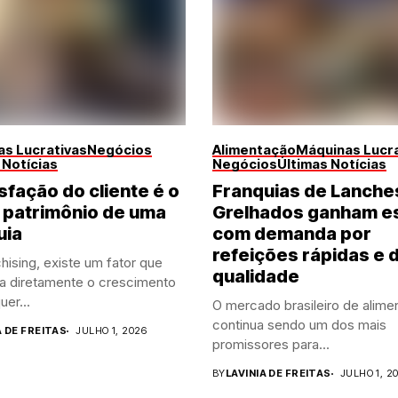
s Lucrativas
Negócios
Alimentação
Máquinas Lucra
 Notícias
Negócios
Últimas Notícias
sfação do cliente é o
Franquias de Lanche
 patrimônio de uma
Grelhados ganham e
uia
com demanda por
refeições rápidas e 
hising, existe um fator que
qualidade
ia diretamente o crescimento
uer...
O mercado brasileiro de alime
continua sendo um dos mais
A DE FREITAS
JULHO 1, 2026
promissores para...
BY
LAVINIA DE FREITAS
JULHO 1, 2