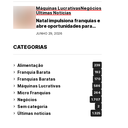
Máquinas Lucrativas
Negócios
Últimas Notícias
Natal impulsiona franquias e
abre oportunidades para
diversos segmentos do
JUNHO 29, 2026
varejo
CATEGORIAS
Alimentação
239
Franquia Barata
192
Franquias Baratas
170
Máquinas Lucrativas
586
Micro Franquias
264
Negócios
1.707
Sem categoria
2
Últimas notícias
1.325