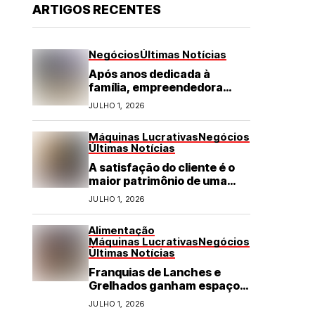
ARTIGOS RECENTES
Negócios
Últimas Notícias
Após anos dedicada à
família, empreendedora
transforma franquia de
JULHO 1, 2026
turismo em negócio de
destaque no RN
Máquinas Lucrativas
Negócios
Últimas Notícias
A satisfação do cliente é o
maior patrimônio de uma
franquia
JULHO 1, 2026
Alimentação
Máquinas Lucrativas
Negócios
Últimas Notícias
Franquias de Lanches e
Grelhados ganham espaço
com demanda por refeições
JULHO 1, 2026
rápidas e de qualidade