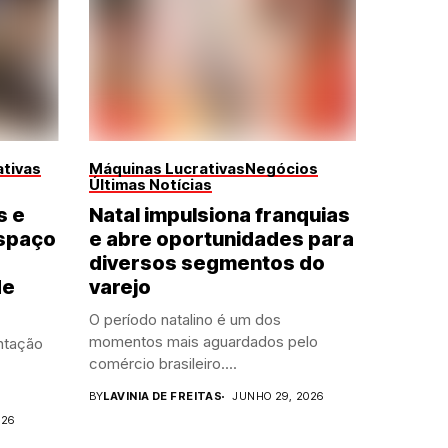
tivas
Máquinas Lucrativas
Negócios
Últimas Notícias
s e
Natal impulsiona franquias
spaço
e abre oportunidades para
diversos segmentos do
de
varejo
O período natalino é um dos
momentos mais aguardados pelo
ntação
comércio brasileiro....
BY
LAVINIA DE FREITAS
JUNHO 29, 2026
026