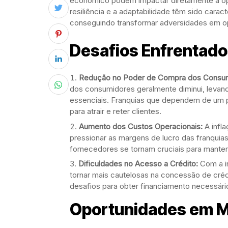
econômico podem impactar diretamente a ope
resiliência e a adaptabilidade têm sido cara
conseguindo transformar adversidades em o
Desafios Enfrentado
Redução no Poder de Compra dos Consum
dos consumidores geralmente diminui, levan
essenciais. Franquias que dependem de um pú
para atrair e reter clientes.
Aumento dos Custos Operacionais:
A infl
pressionar as margens de lucro das franquia
fornecedores se tornam cruciais para manter 
Dificuldades no Acesso a Crédito:
Com a in
tornar mais cautelosas na concessão de cré
desafios para obter financiamento necessár
Oportunidades em M