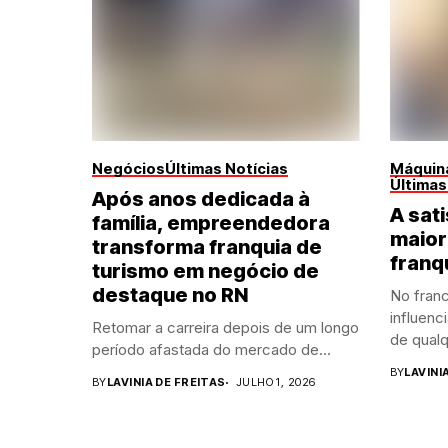
Negócios
Últimas Notícias
Máquina
Últimas
Após anos dedicada à
A sati
família, empreendedora
maior
transforma franquia de
franq
turismo em negócio de
destaque no RN
No franc
influenc
Retomar a carreira depois de um longo
de qualq
período afastada do mercado de...
BY
LAVINI
BY
LAVINIA DE FREITAS
JULHO 1, 2026