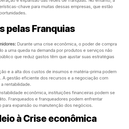
ração e expansão das redes de franquias. No entanto, a
cterísticas-chave para muitas dessas empresas, que estão
portunidades.
s pelas Franquias
idores:
Durante uma crise econômica, o poder de compra
do a uma queda na demanda por produtos e serviços não
blico que reduz gastos têm que ajustar suas estratégias
ação e a alta dos custos de insumos e matéria-prima podem
s. A gestão eficiente dos recursos e a negociação com
a rentabilidade.
stabilidade econômica, instituições financeiras podem se
dito. Franqueados e franqueadores podem enfrentar
io para expansão ou manutenção dos negócios.
eio à Crise econômica