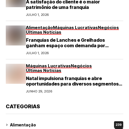
A satisfação do cliente é o maior
patrimônio de uma franquia
JULHO 1, 2026
Alimentação
Máquinas Lucrativas
Negócios
Últimas Notícias
Franquias de Lanches e Grelhados
ganham espaço com demanda por
refeições rápidas e de qualidade
JULHO 1, 2026
Máquinas Lucrativas
Negócios
Últimas Notícias
Natal impulsiona franquias e abre
oportunidades para diversos segmentos
do varejo
JUNHO 29, 2026
CATEGORIAS
Alimentação
239