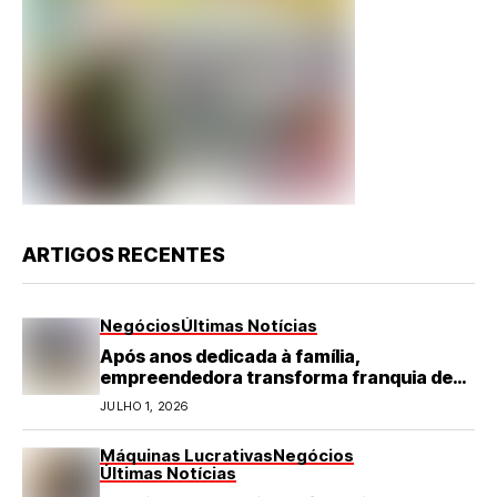
ARTIGOS RECENTES
Negócios
Últimas Notícias
Após anos dedicada à família,
empreendedora transforma franquia de
turismo em negócio de destaque no RN
JULHO 1, 2026
Máquinas Lucrativas
Negócios
Últimas Notícias