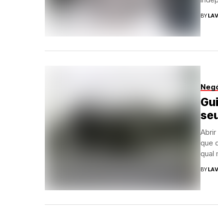
BY
LAV
Neg
Gui
seu
Abrir
que 
qual 
BY
LAV