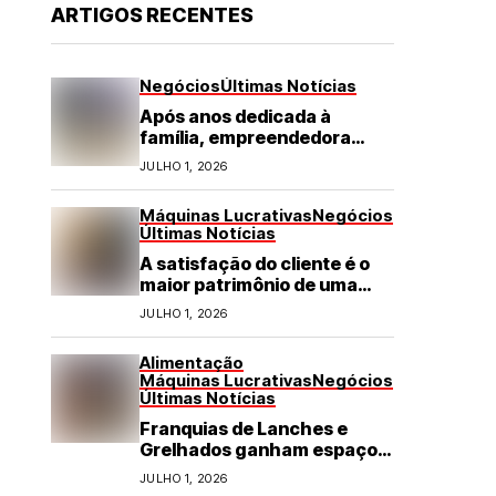
ARTIGOS RECENTES
Negócios
Últimas Notícias
Após anos dedicada à
família, empreendedora
transforma franquia de
JULHO 1, 2026
turismo em negócio de
destaque no RN
Máquinas Lucrativas
Negócios
Últimas Notícias
A satisfação do cliente é o
maior patrimônio de uma
franquia
JULHO 1, 2026
Alimentação
Máquinas Lucrativas
Negócios
Últimas Notícias
Franquias de Lanches e
Grelhados ganham espaço
com demanda por refeições
JULHO 1, 2026
rápidas e de qualidade