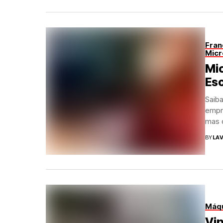
Fran
Micr
Mic
Esc
Saib
empr
mas q
BY
LAV
Máqu
Vip