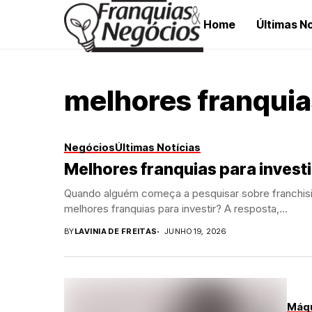
Home
Últimas No
melhores franquias
Negócios
Últimas Notícias
Melhores franquias para investir
Quando alguém começa a pesquisar sobre franchisin
melhores franquias para investir? A resposta,...
BY
LAVINIA DE FREITAS
JUNHO 19, 2026
Máqu