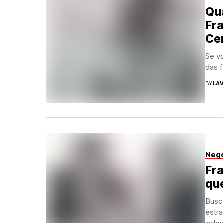
Qua
Fra
Ce
Se vo
das f
BY
LAV
Neg
Fra
que
Busc
estra
indep