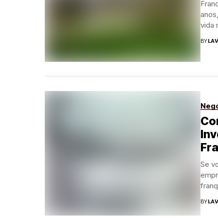
Franq
anos
vida 
BY
LAV
Neg
Com
Inv
Fr
Se v
empr
franq
BY
LAV