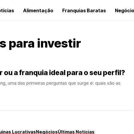
tícias
Alimentação
Franquias Baratas
Negóci
 para investir
 ou a franquia ideal para o seu perfil?
g, uma das primeiras perguntas que surge é: quais são as
inas Lucrativas
Negócios
Últimas Notícias