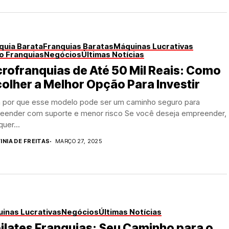
quia Barata
Franquias Baratas
Máquinas Lucrativas
o Franquias
Negócios
Últimas Notícias
rofranquias de Até 50 Mil Reais: Como
olher a Melhor Opção Para Investir
a por que esse modelo pode ser um caminho seguro para
eender com suporte e menor risco Se você deseja empreender,
uer...
INIA DE FREITAS
MARÇO 27, 2025
inas Lucrativas
Negócios
Últimas Notícias
ilates Franquias: Seu Caminho para o