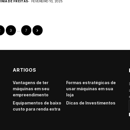
INIA DE FREITAS
FEVEREIRO 10, 2025
2
3
…
7
ARTIGOS
Vantagens de ter
Formas estratégicas de
máquinas em seu
usar máquinas em sua
empreendimento
loja
Equipamentos de baixo
Dicas de Investimentos
custo para renda extra