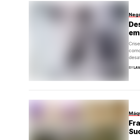
Neg
De
em
Crise
como
desaf
BY
LAV
Máqu
Fra
Suc