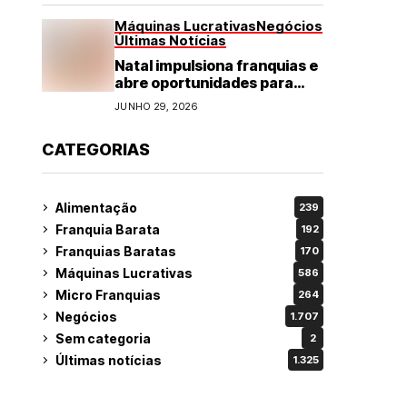
Máquinas Lucrativas
Negócios
Últimas Notícias
Natal impulsiona franquias e
abre oportunidades para
diversos segmentos do
JUNHO 29, 2026
varejo
CATEGORIAS
Alimentação
239
Franquia Barata
192
Franquias Baratas
170
Máquinas Lucrativas
586
Micro Franquias
264
Negócios
1.707
Sem categoria
2
Últimas notícias
1.325