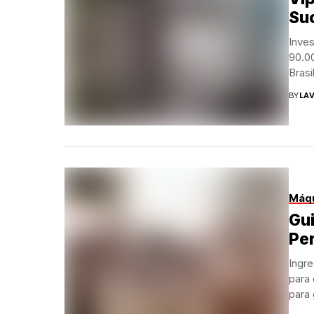
Su
Inves
90.0
Brasil
BY
LAV
Máqu
Gui
Per
Ingr
para
para 