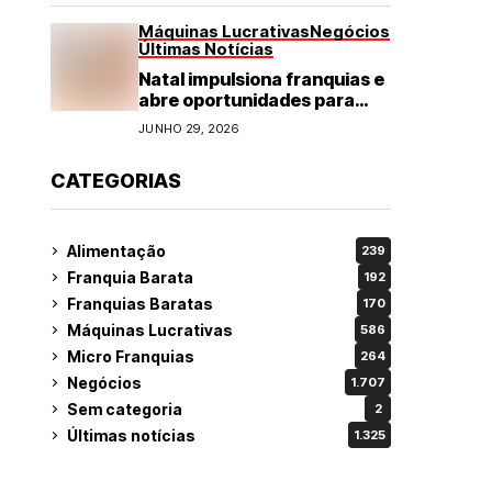
Máquinas Lucrativas
Negócios
Últimas Notícias
Natal impulsiona franquias e
abre oportunidades para
diversos segmentos do
JUNHO 29, 2026
varejo
CATEGORIAS
Alimentação
239
Franquia Barata
192
Franquias Baratas
170
Máquinas Lucrativas
586
Micro Franquias
264
Negócios
1.707
Sem categoria
2
Últimas notícias
1.325