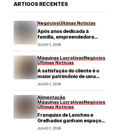
ARTIGOS RECENTES
Negócios
Últimas Notícias
Após anos dedicada à
família, empreendedora
transforma franquia de
JULHO 1, 2026
turismo em negócio de
destaque no RN
Máquinas Lucrativas
Negócios
Últimas Notícias
A satisfação do cliente é o
maior patrimônio de uma
franquia
JULHO 1, 2026
Alimentação
Máquinas Lucrativas
Negócios
Últimas Notícias
Franquias de Lanches e
Grelhados ganham espaço
com demanda por refeições
JULHO 1, 2026
rápidas e de qualidade