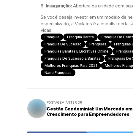
Inauguração:
Abertura da unidade com supo
Se você deseja investir em um modelo de neg
especializado, a Vipilates é a escolha certa
vidas!
Franquia
Franquia Barata
Franquia De Belez
Franquia De Sucesso
Franquias
Franquias 
Franquias Baratas E Lucrativas Online
Franquia
Franquias De Sucesso E Baratas
Franquias De 
Melhores Franquias Para 2021
Melhores Franq
Nano Franquias
POSTAGEM ANTERIOR
Gestão Condominial: Um Mercado em
Crescimento para Empreendedores