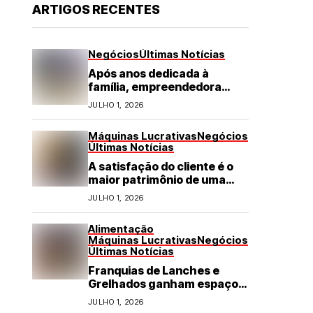
ARTIGOS RECENTES
Negócios
Últimas Notícias
Após anos dedicada à
família, empreendedora
transforma franquia de
JULHO 1, 2026
turismo em negócio de
destaque no RN
Máquinas Lucrativas
Negócios
Últimas Notícias
A satisfação do cliente é o
maior patrimônio de uma
franquia
JULHO 1, 2026
Alimentação
Máquinas Lucrativas
Negócios
Últimas Notícias
Franquias de Lanches e
Grelhados ganham espaço
com demanda por refeições
JULHO 1, 2026
rápidas e de qualidade