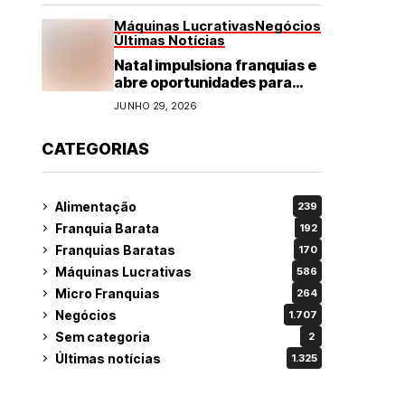
Máquinas Lucrativas
Negócios
Últimas Notícias
Natal impulsiona franquias e
abre oportunidades para
diversos segmentos do
JUNHO 29, 2026
varejo
CATEGORIAS
Alimentação
239
Franquia Barata
192
Franquias Baratas
170
Máquinas Lucrativas
586
Micro Franquias
264
Negócios
1.707
Sem categoria
2
Últimas notícias
1.325