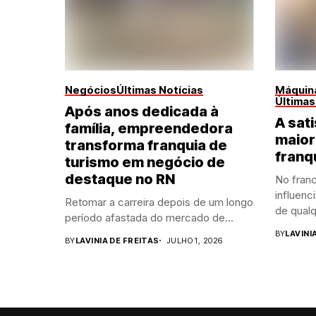
Negócios
Últimas Notícias
Máquina
Últimas
Após anos dedicada à
A sati
família, empreendedora
maior
transforma franquia de
franq
turismo em negócio de
destaque no RN
No franc
influenc
Retomar a carreira depois de um longo
de qualq
período afastada do mercado de...
BY
LAVINI
BY
LAVINIA DE FREITAS
JULHO 1, 2026