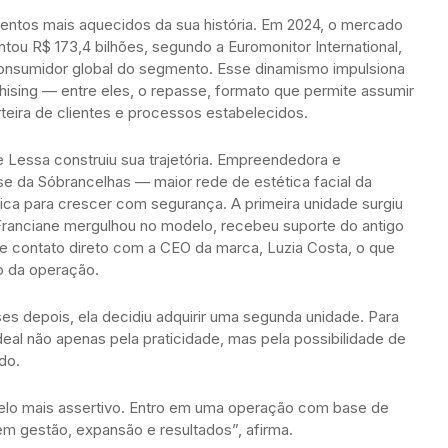
entos mais aquecidos da sua história. Em 2024, o mercado
u R$ 173,4 bilhões, segundo a Euromonitor International,
consumidor global do segmento. Esse dinamismo impulsiona
hising — entre eles, o repasse, formato que permite assumir
eira de clientes e processos estabelecidos.
 Lessa construiu sua trajetória. Empreendedora e
se da Sóbrancelhas — maior rede de estética facial da
ca para crescer com segurança. A primeira unidade surgiu
Franciane mergulhou no modelo, recebeu suporte do antigo
ve contato direto com a CEO da marca, Luzia Costa, o que
o da operação.
s depois, ela decidiu adquirir uma segunda unidade. Para
eal não apenas pela praticidade, mas pela possibilidade de
do.
elo mais assertivo. Entro em uma operação com base de
 em gestão, expansão e resultados”, afirma.