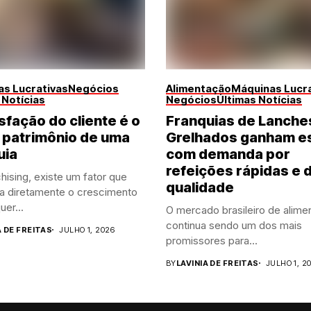
s Lucrativas
Negócios
Alimentação
Máquinas Lucra
 Notícias
Negócios
Últimas Notícias
sfação do cliente é o
Franquias de Lanche
 patrimônio de uma
Grelhados ganham e
uia
com demanda por
refeições rápidas e 
hising, existe um fator que
qualidade
ia diretamente o crescimento
uer...
O mercado brasileiro de alime
continua sendo um dos mais
A DE FREITAS
JULHO 1, 2026
promissores para...
BY
LAVINIA DE FREITAS
JULHO 1, 2