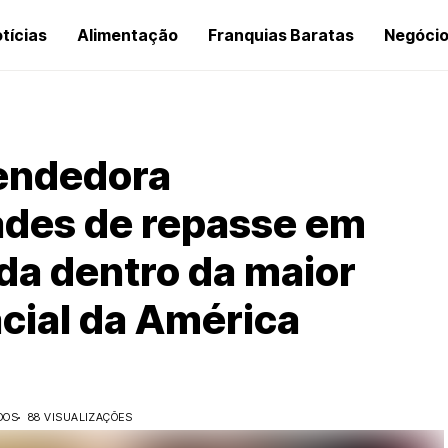
tícias
Alimentação
Franquias Baratas
Negóci
endedora
ades de repasse em
ida dentro da maior
acial da América
DOS
88 VISUALIZAÇÕES