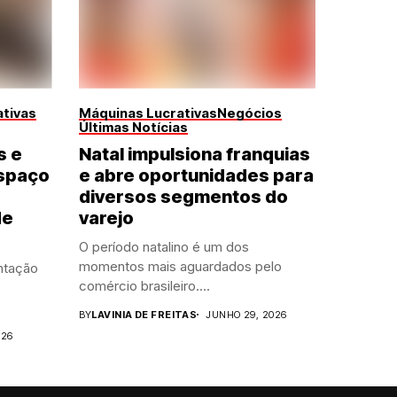
tivas
Máquinas Lucrativas
Negócios
Últimas Notícias
s e
Natal impulsiona franquias
spaço
e abre oportunidades para
diversos segmentos do
de
varejo
O período natalino é um dos
momentos mais aguardados pelo
ntação
comércio brasileiro....
BY
LAVINIA DE FREITAS
JUNHO 29, 2026
026