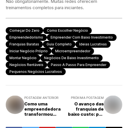
Não obrigatoriamente. Muitas redes oferecem
treinamentos completos para iniciantes.
Começar Do Zero
Como Escolher Negócio
Empreendedorismo
Empreender Com Baixo Investimento
Franquias Baratas
Guia Completo
Ideias Lucrativas
Iniciar Negócio Próprio
Microempreendedor
Montar Negócio
Negócios De Baixo Investimento
Negócios Rentáveis
Passo A Passo Para Empreender
Pequenos Negócios Lucrativos
POSTAGEM ANTERIOR
PRÓXIMA POSTAGEM
Como uma
O avanço das
empreendedora
franquias de
transformou
baixo custo: por
unidades de
que esse modelo
repasse em uma
virou a porta de