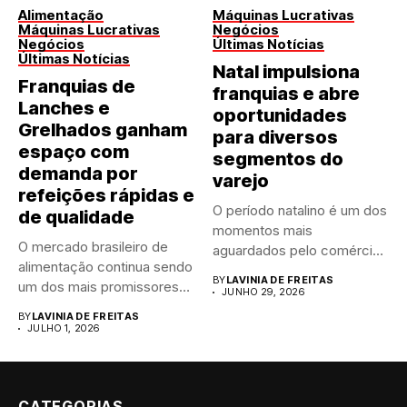
Alimentação
Máquinas Lucrativas
Máquinas Lucrativas
Negócios
Negócios
Últimas Notícias
Últimas Notícias
Natal impulsiona
Franquias de
franquias e abre
Lanches e
oportunidades
Grelhados ganham
para diversos
espaço com
segmentos do
demanda por
varejo
refeições rápidas e
O período natalino é um dos
de qualidade
momentos mais
O mercado brasileiro de
aguardados pelo comércio
alimentação continua sendo
brasileiro....
BY
LAVINIA DE FREITAS
um dos mais promissores
JUNHO 29, 2026
para...
BY
LAVINIA DE FREITAS
JULHO 1, 2026
CATEGORIAS