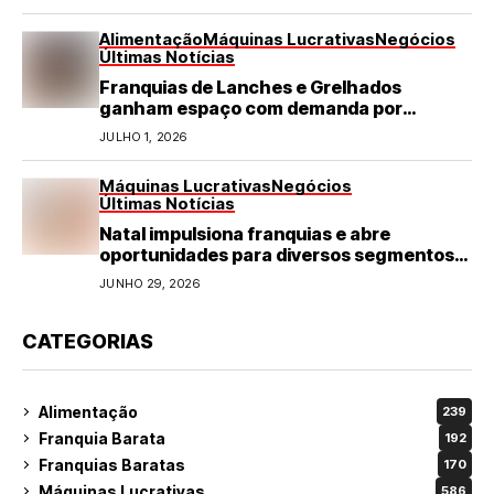
Alimentação
Máquinas Lucrativas
Negócios
Últimas Notícias
Franquias de Lanches e Grelhados
ganham espaço com demanda por
refeições rápidas e de qualidade
JULHO 1, 2026
Máquinas Lucrativas
Negócios
Últimas Notícias
Natal impulsiona franquias e abre
oportunidades para diversos segmentos
do varejo
JUNHO 29, 2026
CATEGORIAS
Alimentação
239
Franquia Barata
192
Franquias Baratas
170
Máquinas Lucrativas
586