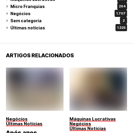
Micro Franquias
264
Negócios
1.707
Sem categoria
2
Últimas notícias
1.325
ARTIGOS RELACIONADOS
Negócios
Máquinas Lucrativas
Últimas Notícias
Negócios
Últimas Notícias
Após anos