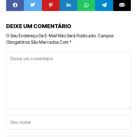
trajetória sólida
entrada do novo
dentro da maior
empreendedor
rede de estética
brasileiro
facial da América
Latina
DEIXE UM COMENTÁRIO
O Seu Endereço De E-Mail Não Será Publicado.
Campos
Obrigatórios São Marcados Com
*