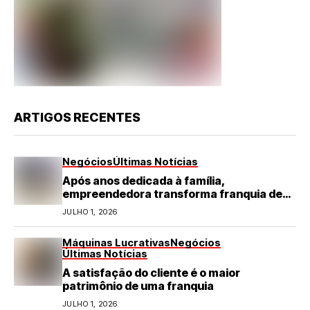
ARTIGOS RECENTES
Negócios
Últimas Notícias
Após anos dedicada à família,
empreendedora transforma franquia de
turismo em negócio de destaque no RN
JULHO 1, 2026
Máquinas Lucrativas
Negócios
Últimas Notícias
A satisfação do cliente é o maior
patrimônio de uma franquia
JULHO 1, 2026