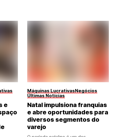
tivas
Máquinas Lucrativas
Negócios
Últimas Notícias
s e
Natal impulsiona franquias
spaço
e abre oportunidades para
diversos segmentos do
de
varejo
O período natalino é um dos