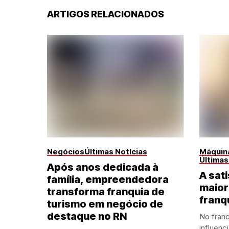
ARTIGOS RELACIONADOS
Negócios
Últimas Notícias
Máquina
Últimas
Após anos dedicada à
A sati
família, empreendedora
maior
transforma franquia de
franq
turismo em negócio de
destaque no RN
No franc
influenc