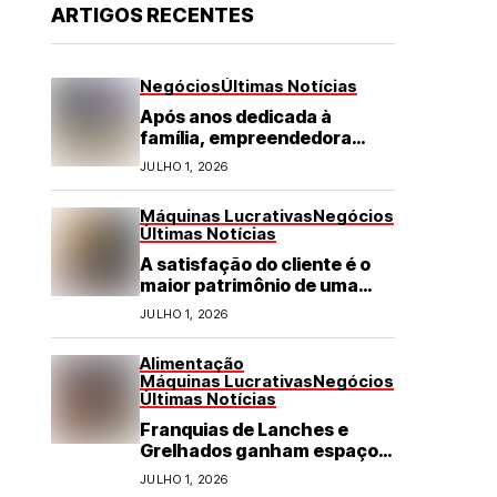
ARTIGOS RECENTES
Negócios
Últimas Notícias
Após anos dedicada à
família, empreendedora
transforma franquia de
JULHO 1, 2026
turismo em negócio de
destaque no RN
Máquinas Lucrativas
Negócios
Últimas Notícias
A satisfação do cliente é o
maior patrimônio de uma
franquia
JULHO 1, 2026
Alimentação
Máquinas Lucrativas
Negócios
Últimas Notícias
Franquias de Lanches e
Grelhados ganham espaço
com demanda por refeições
JULHO 1, 2026
rápidas e de qualidade