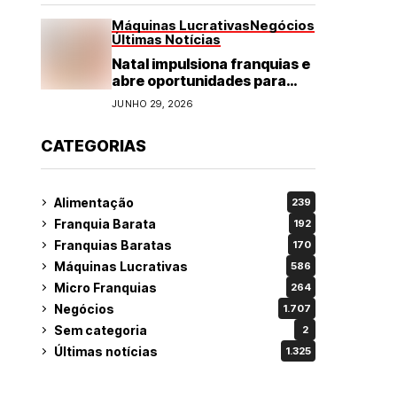
Máquinas Lucrativas
Negócios
Últimas Notícias
Natal impulsiona franquias e
abre oportunidades para
diversos segmentos do
JUNHO 29, 2026
varejo
CATEGORIAS
Alimentação
239
Franquia Barata
192
Franquias Baratas
170
Máquinas Lucrativas
586
Micro Franquias
264
Negócios
1.707
Sem categoria
2
Últimas notícias
1.325