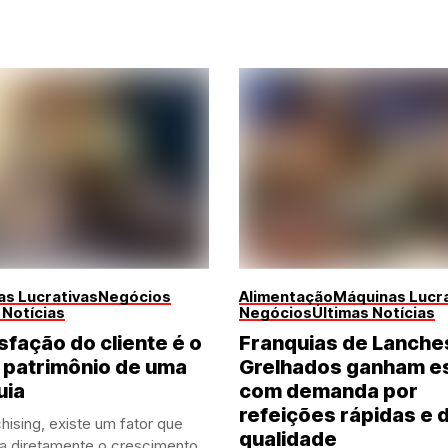
s Lucrativas
Negócios
Alimentação
Máquinas Lucra
 Notícias
Negócios
Últimas Notícias
sfação do cliente é o
Franquias de Lanche
 patrimônio de uma
Grelhados ganham e
uia
com demanda por
refeições rápidas e 
hising, existe um fator que
qualidade
ia diretamente o crescimento