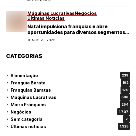
Máquinas Lucrativas
Negócios
Últimas Notícias
Natal impulsiona franquias e abre
oportunidades para diversos segmentos
do varejo
JUNHO 29, 2026
CATEGORIAS
Alimentação
239
Franquia Barata
192
Franquias Baratas
170
Máquinas Lucrativas
586
Micro Franquias
264
Negócios
1.707
Sem categoria
2
Últimas notícias
1.325