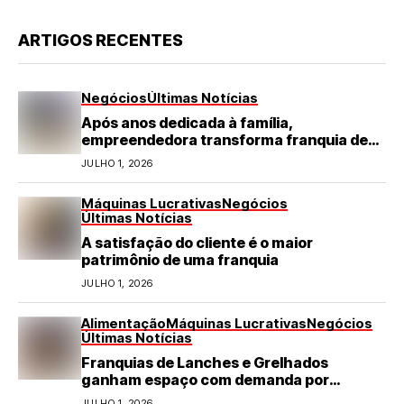
ARTIGOS RECENTES
Negócios
Últimas Notícias
Após anos dedicada à família,
empreendedora transforma franquia de
turismo em negócio de destaque no RN
JULHO 1, 2026
Máquinas Lucrativas
Negócios
Últimas Notícias
A satisfação do cliente é o maior
patrimônio de uma franquia
JULHO 1, 2026
Alimentação
Máquinas Lucrativas
Negócios
Últimas Notícias
Franquias de Lanches e Grelhados
ganham espaço com demanda por
refeições rápidas e de qualidade
JULHO 1, 2026