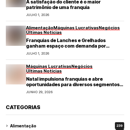
A satisfação do cliente é o maior
patrimônio de uma franquia
JULHO 1, 2026
Alimentação
Máquinas Lucrativas
Negócios
Últimas Notícias
Franquias de Lanches e Grelhados
ganham espaço com demanda por
refeições rápidas e de qualidade
JULHO 1, 2026
Máquinas Lucrativas
Negócios
Últimas Notícias
Natal impulsiona franquias e abre
oportunidades para diversos segmentos
do varejo
JUNHO 29, 2026
CATEGORIAS
Alimentação
239