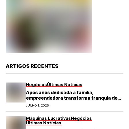
ARTIGOS RECENTES
Negócios
Últimas Notícias
Após anos dedicada à família,
empreendedora transforma franquia de
turismo em negócio de destaque no RN
JULHO 1, 2026
Máquinas Lucrativas
Negócios
Últimas Notícias