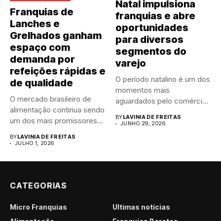
Natal impulsiona
Franquias de
franquias e abre
Lanches e
oportunidades
Grelhados ganham
para diversos
espaço com
segmentos do
demanda por
varejo
refeições rápidas e
O período natalino é um dos
de qualidade
momentos mais
O mercado brasileiro de
aguardados pelo comércio
alimentação continua sendo
brasileiro....
BY
LAVINIA DE FREITAS
um dos mais promissores
JUNHO 29, 2026
para...
BY
LAVINIA DE FREITAS
JULHO 1, 2026
CATEGORIAS
Micro Franquias
Últimas notícias