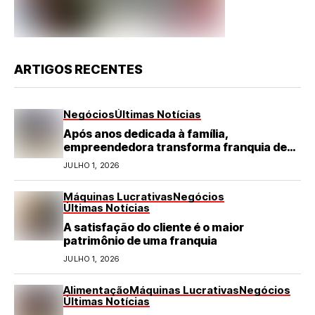
ARTIGOS RECENTES
Negócios
Últimas Notícias
Após anos dedicada à família,
empreendedora transforma franquia de
turismo em negócio de destaque no RN
JULHO 1, 2026
Máquinas Lucrativas
Negócios
Últimas Notícias
A satisfação do cliente é o maior
patrimônio de uma franquia
JULHO 1, 2026
Alimentação
Máquinas Lucrativas
Negócios
Últimas Notícias