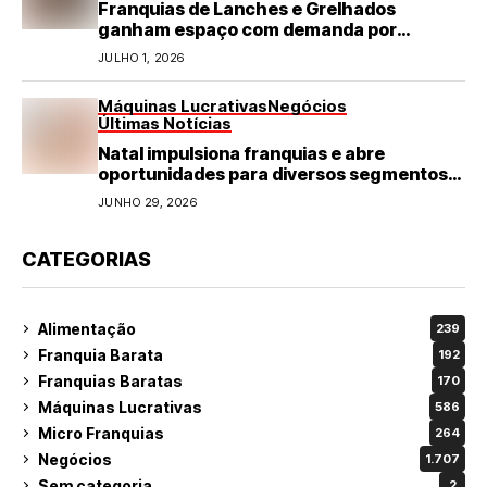
Franquias de Lanches e Grelhados
ganham espaço com demanda por
refeições rápidas e de qualidade
JULHO 1, 2026
Máquinas Lucrativas
Negócios
Últimas Notícias
Natal impulsiona franquias e abre
oportunidades para diversos segmentos
do varejo
JUNHO 29, 2026
CATEGORIAS
Alimentação
239
Franquia Barata
192
Franquias Baratas
170
Máquinas Lucrativas
586
Micro Franquias
264
Negócios
1.707
Sem categoria
2