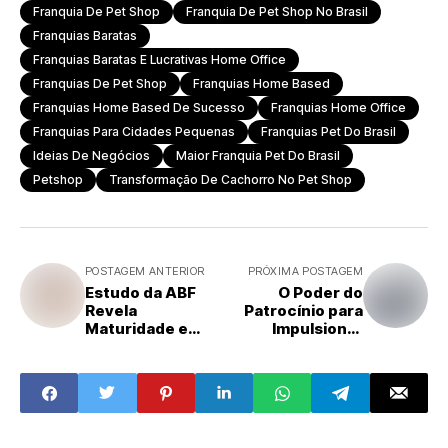
Franquia De Pet Shop
Franquia De Pet Shop No Brasil
Franquias Baratas
Franquias Baratas E Lucrativas Home Office
Franquias De Pet Shop
Franquias Home Based
Franquias Home Based De Sucesso
Franquias Home Office
Franquias Para Cidades Pequenas
Franquias Pet Do Brasil
Ideias De Negócios
Maior Franquia Pet Do Brasil
Petshop
Transformação De Cachorro No Pet Shop
POSTAGEM ANTERIOR
PRÓXIMA POSTAGEM
Estudo da ABF
O Poder do
Revela
Patrocínio para
Maturidade e
Impulsionar
Consolidação das
Negócios
Microfranquias
no Brasil