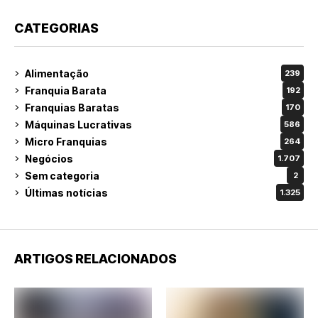
CATEGORIAS
Alimentação
239
Franquia Barata
192
Franquias Baratas
170
Máquinas Lucrativas
586
Micro Franquias
264
Negócios
1.707
Sem categoria
2
Últimas notícias
1.325
ARTIGOS RELACIONADOS