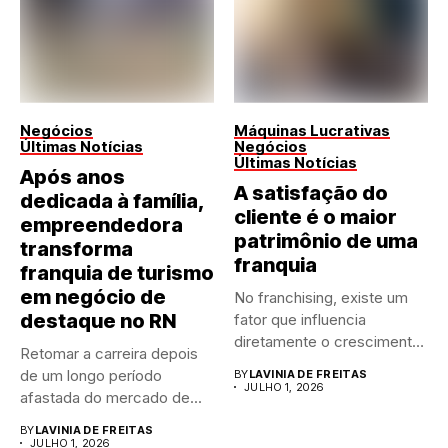
Negócios
Máquinas Lucrativas
Últimas Notícias
Negócios
Últimas Notícias
Após anos
A satisfação do
dedicada à família,
cliente é o maior
empreendedora
patrimônio de uma
transforma
franquia
franquia de turismo
em negócio de
No franchising, existe um
destaque no RN
fator que influencia
diretamente o crescimento
Retomar a carreira depois
de qualquer...
de um longo período
BY
LAVINIA DE FREITAS
JULHO 1, 2026
afastada do mercado de...
BY
LAVINIA DE FREITAS
JULHO 1, 2026