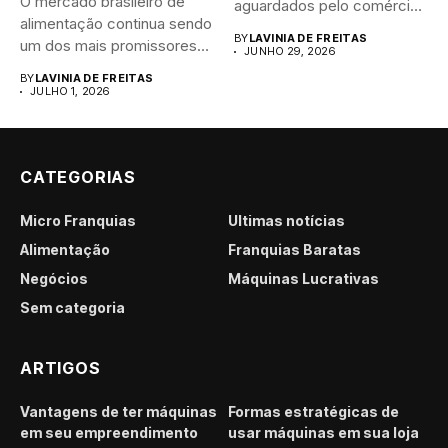
O mercado brasileiro de
aguardados pelo comércio
alimentação continua sendo
brasileiro....
BY
LAVINIA DE FREITAS
um dos mais promissores
JUNHO 29, 2026
para...
BY
LAVINIA DE FREITAS
JULHO 1, 2026
CATEGORIAS
Micro Franquias
Últimas notícias
Alimentação
Franquias Baratas
Negócios
Máquinas Lucrativas
Sem categoria
ARTIGOS
Vantagens de ter máquinas
Formas estratégicas de
em seu empreendimento
usar máquinas em sua loja