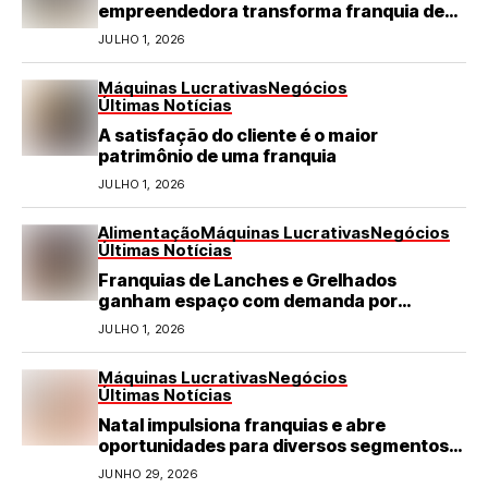
empreendedora transforma franquia de
turismo em negócio de destaque no RN
JULHO 1, 2026
Máquinas Lucrativas
Negócios
Últimas Notícias
A satisfação do cliente é o maior
patrimônio de uma franquia
JULHO 1, 2026
Alimentação
Máquinas Lucrativas
Negócios
Últimas Notícias
Franquias de Lanches e Grelhados
ganham espaço com demanda por
refeições rápidas e de qualidade
JULHO 1, 2026
Máquinas Lucrativas
Negócios
Últimas Notícias
Natal impulsiona franquias e abre
oportunidades para diversos segmentos
do varejo
JUNHO 29, 2026