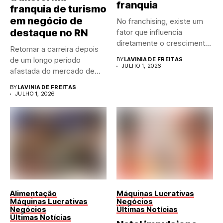
franquia
franquia de turismo
em negócio de
No franchising, existe um
destaque no RN
fator que influencia
diretamente o crescimento
Retomar a carreira depois
de qualquer...
de um longo período
BY
LAVINIA DE FREITAS
JULHO 1, 2026
afastada do mercado de...
BY
LAVINIA DE FREITAS
JULHO 1, 2026
Alimentação
Máquinas Lucrativas
Máquinas Lucrativas
Negócios
Negócios
Últimas Notícias
Últimas Notícias