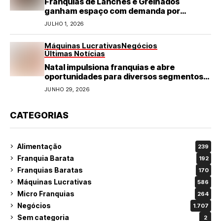
Franquias de Lanches e Grelhados
ganham espaço com demanda por
refeições rápidas e de qualidade
JULHO 1, 2026
Máquinas Lucrativas
Negócios
Últimas Notícias
Natal impulsiona franquias e abre
oportunidades para diversos segmentos
do varejo
JUNHO 29, 2026
CATEGORIAS
Alimentação
239
Franquia Barata
192
Franquias Baratas
170
Máquinas Lucrativas
586
Micro Franquias
264
Negócios
1.707
Sem categoria
2