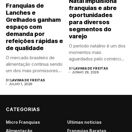
Natal impulsiona
Franquias de
franquias e abre
Lanches e
oportunidades
Grelhados ganham
para diversos
espaço com
segmentos do
demanda por
varejo
refeições rápidas e
O período natalino é um dos
de qualidade
momentos mais
O mercado brasileiro de
aguardados pelo comércio
alimentação continua sendo
brasileiro....
BY
LAVINIA DE FREITAS
um dos mais promissores
JUNHO 29, 2026
para...
BY
LAVINIA DE FREITAS
JULHO 1, 2026
CATEGORIAS
Micro Franquias
Últimas notícias
Alimentação
Franquias Baratas