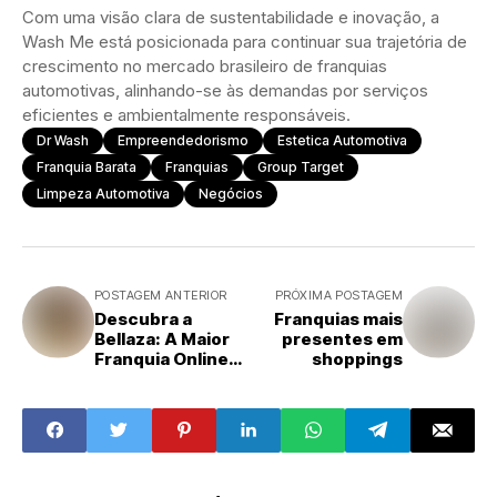
Com uma visão clara de sustentabilidade e inovação, a
Wash Me está posicionada para continuar sua trajetória de
crescimento no mercado brasileiro de franquias
automotivas, alinhando-se às demandas por serviços
eficientes e ambientalmente responsáveis.
Dr Wash
Empreendedorismo
Estetica Automotiva
Franquia Barata
Franquias
Group Target
Limpeza Automotiva
Negócios
POSTAGEM ANTERIOR
PRÓXIMA POSTAGEM
Descubra a
Franquias mais
Bellaza: A Maior
presentes em
Franquia Online
shoppings
de Maquiagens e
Skin Care