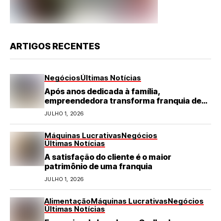
ARTIGOS RECENTES
Negócios
Últimas Notícias
Após anos dedicada à família,
empreendedora transforma franquia de
turismo em negócio de destaque no RN
JULHO 1, 2026
Máquinas Lucrativas
Negócios
Últimas Notícias
A satisfação do cliente é o maior
patrimônio de uma franquia
JULHO 1, 2026
Alimentação
Máquinas Lucrativas
Negócios
Últimas Notícias