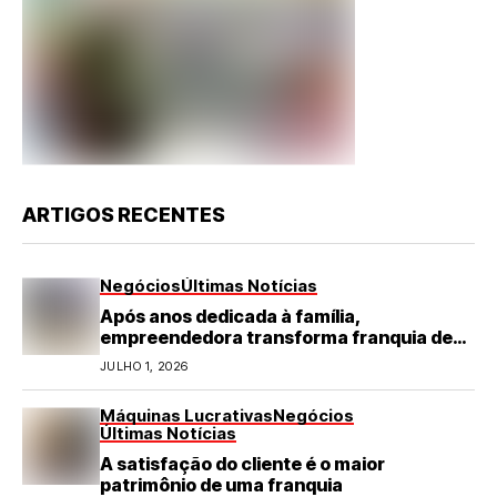
ARTIGOS RECENTES
Negócios
Últimas Notícias
Após anos dedicada à família,
empreendedora transforma franquia de
turismo em negócio de destaque no RN
JULHO 1, 2026
Máquinas Lucrativas
Negócios
Últimas Notícias
A satisfação do cliente é o maior
patrimônio de uma franquia