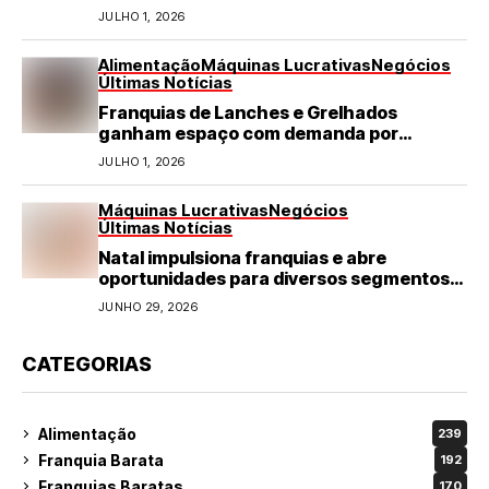
JULHO 1, 2026
Alimentação
Máquinas Lucrativas
Negócios
Últimas Notícias
Franquias de Lanches e Grelhados
ganham espaço com demanda por
refeições rápidas e de qualidade
JULHO 1, 2026
Máquinas Lucrativas
Negócios
Últimas Notícias
Natal impulsiona franquias e abre
oportunidades para diversos segmentos
do varejo
JUNHO 29, 2026
CATEGORIAS
Alimentação
239
Franquia Barata
192
Franquias Baratas
170