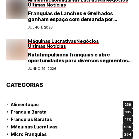
Últimas Notícias
Franquias de Lanches e Grelhados
ganham espaço com demanda por
refeições rápidas e de qualidade
JULHO 1, 2026
Máquinas Lucrativas
Negócios
Últimas Notícias
Natal impulsiona franquias e abre
oportunidades para diversos segmentos
do varejo
JUNHO 29, 2026
CATEGORIAS
Alimentação
239
Franquia Barata
192
Franquias Baratas
170
Máquinas Lucrativas
586
Micro Franquias
264