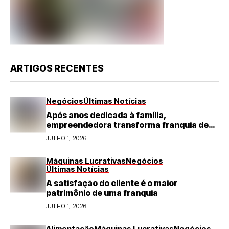
ARTIGOS RECENTES
Negócios
Últimas Notícias
Após anos dedicada à família,
empreendedora transforma franquia de
turismo em negócio de destaque no RN
JULHO 1, 2026
Máquinas Lucrativas
Negócios
Últimas Notícias
A satisfação do cliente é o maior
patrimônio de uma franquia
JULHO 1, 2026
Alimentação
Máquinas Lucrativas
Negócios