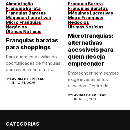
Alimentação
Franquia Barata
Franquia Barata
Franquias Baratas
Franquias Baratas
Máquinas Lucrativas
Máquinas Lucrativas
Micro Franquias
Micro Franquias
Negócios
Negócios
Últimas Notícias
Últimas Notícias
Microfranquias:
Franquias baratas
alternativas
para shoppings
acessíveis para
quem deseja
Para quem está avaliando
empreender
oportunidades de franquias
com investimento mais
Empreender nem sempre
acessível dentro...
exige investimentos
BY
LAVINIA DE FREITAS
JUNHO 24, 2026
elevados. Dentro do
franchising, as
BY
LAVINIA DE FREITAS
microfranquias surgiram...
JUNHO 23, 2026
CATEGORIAS