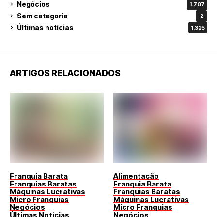
Negócios
1.707
Sem categoria
2
Últimas notícias
1.325
ARTIGOS RELACIONADOS
Franquia Barata
Alimentação
Franquias Baratas
Franquia Barata
Máquinas Lucrativas
Franquias Baratas
Micro Franquias
Máquinas Lucrativas
Negócios
Micro Franquias
Últimas Notícias
Negócios