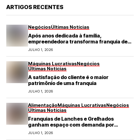
ARTIGOS RECENTES
Negócios
Últimas Notícias
Após anos dedicada à família,
empreendedora transforma franquia de
turismo em negócio de destaque no RN
JULHO 1, 2026
Máquinas Lucrativas
Negócios
Últimas Notícias
A satisfação do cliente é o maior
patrimônio de uma franquia
JULHO 1, 2026
Alimentação
Máquinas Lucrativas
Negócios
Últimas Notícias
Franquias de Lanches e Grelhados
ganham espaço com demanda por
refeições rápidas e de qualidade
JULHO 1, 2026