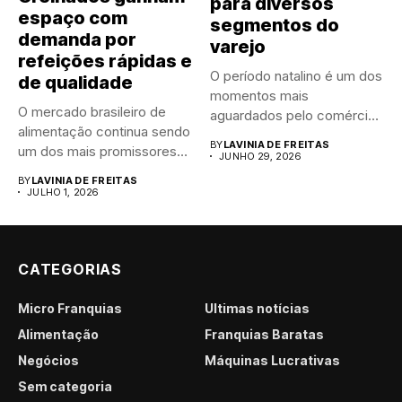
para diversos
espaço com
segmentos do
demanda por
varejo
refeições rápidas e
O período natalino é um dos
de qualidade
momentos mais
O mercado brasileiro de
aguardados pelo comércio
alimentação continua sendo
brasileiro....
BY
LAVINIA DE FREITAS
um dos mais promissores
JUNHO 29, 2026
para...
BY
LAVINIA DE FREITAS
JULHO 1, 2026
CATEGORIAS
Micro Franquias
Últimas notícias
Alimentação
Franquias Baratas
Negócios
Máquinas Lucrativas
Sem categoria