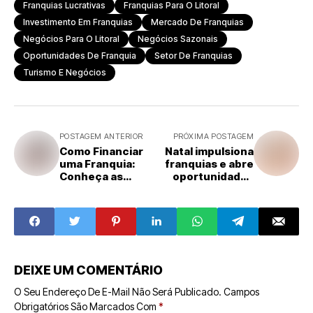
Franquias Lucrativas
Franquias Para O Litoral
Investimento Em Franquias
Mercado De Franquias
Negócios Para O Litoral
Negócios Sazonais
Oportunidades De Franquia
Setor De Franquias
Turismo E Negócios
POSTAGEM ANTERIOR
PRÓXIMA POSTAGEM
Como Financiar
Natal impulsiona
uma Franquia:
franquias e abre
Conheça as
oportunidades
Principais Linhas
para diversos
de Crédito para
segmentos do
Tirar o Negócio
varejo
do Papel
DEIXE UM COMENTÁRIO
O Seu Endereço De E-Mail Não Será Publicado.
Campos
Obrigatórios São Marcados Com
*