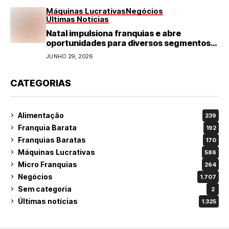
Máquinas Lucrativas
Negócios
Últimas Notícias
Natal impulsiona franquias e abre
oportunidades para diversos segmentos
do varejo
JUNHO 29, 2026
CATEGORIAS
Alimentação
239
Franquia Barata
192
Franquias Baratas
170
Máquinas Lucrativas
586
Micro Franquias
264
Negócios
1.707
Sem categoria
2
Últimas notícias
1.325