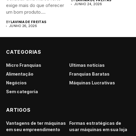
BY
LAVINIA DE FREITAS
JUNHO 24, 2026
exige mais do que oferecer
um bom produto....
BY
LAVINIA DE FREITAS
JUNHO 26, 2026
CATEGORIAS
Micro Franquias
Últimas notícias
Alimentação
Franquias Baratas
Negócios
Máquinas Lucrativas
Sem categoria
ARTIGOS
Vantagens de ter máquinas
Formas estratégicas de
em seu empreendimento
usar máquinas em sua loja