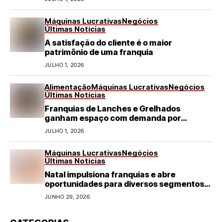
Máquinas Lucrativas
Negócios
Últimas Notícias
A satisfação do cliente é o maior
patrimônio de uma franquia
JULHO 1, 2026
Alimentação
Máquinas Lucrativas
Negócios
Últimas Notícias
Franquias de Lanches e Grelhados
ganham espaço com demanda por
refeições rápidas e de qualidade
JULHO 1, 2026
Máquinas Lucrativas
Negócios
Últimas Notícias
Natal impulsiona franquias e abre
oportunidades para diversos segmentos
do varejo
JUNHO 29, 2026