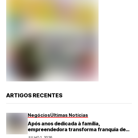
ARTIGOS RECENTES
Negócios
Últimas Notícias
Após anos dedicada à família,
empreendedora transforma franquia de
turismo em negócio de destaque no RN
JULHO 1, 2026