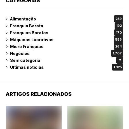
CATEGORIAS
Alimentação
239
Franquia Barata
192
Franquias Baratas
170
Máquinas Lucrativas
586
Micro Franquias
264
Negócios
1.707
Sem categoria
2
Últimas notícias
1.325
ARTIGOS RELACIONADOS