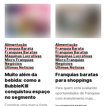
Alimentação
Alimentação
Franquia Barata
Franquia Barata
Franquias Baratas
Franquias Baratas
Máquinas Lucrativas
Máquinas Lucrativas
Micro Franquias
Micro Franquias
Negócios
Negócios
Últimas Notícias
Últimas Notícias
Muito além da
Franquias baratas
bebida: como a
para shoppings
BubbleKill
Para quem está avaliando
conquistou espaço
oportunidades de franquias
no segmento
com investimento mais
acessível dentro...
Construir uma marca forte