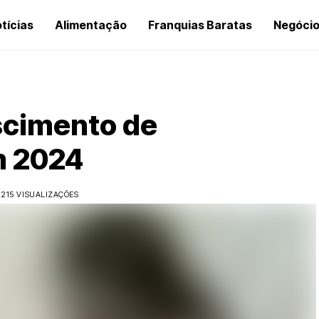
tícias
Alimentação
Franquias Baratas
Negóci
scimento de
m 2024
215 VISUALIZAÇÕES