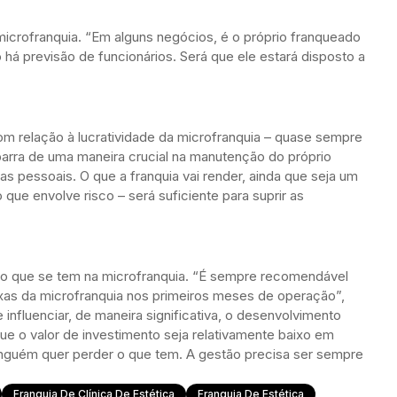
microfranquia. “Em alguns negócios, é o próprio franqueado
 há previsão de funcionários. Será que ele estará disposto a
m relação à lucratividade da microfranquia – quase sempre
barra de uma maneira crucial na manutenção do próprio
 pessoais. O que a franquia vai render, ainda que seja um
 que envolve risco – será suficiente para suprir as
do o que se tem na microfranquia. “É sempre recomendável
fixas da microfranquia nos primeiros meses de operação”,
influenciar, de maneira significativa, o desenvolvimento
que o valor de investimento seja relativamente baixo em
inguém quer perder o que tem. A gestão precisa ser sempre
Franquia De Clínica De Estética
Franquia De Estética