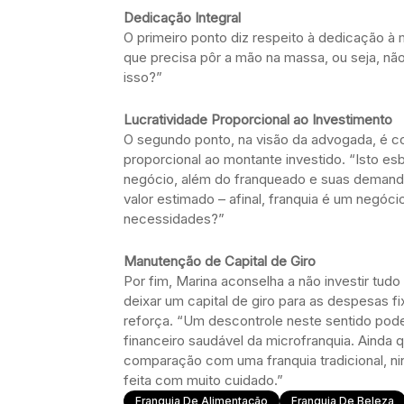
Dedicação Integral
O primeiro ponto diz respeito à dedicação à 
que precisa pôr a mão na massa, ou seja, não
isso?”
Lucratividade Proporcional ao Investimento
O segundo ponto, na visão da advogada, é co
proporcional ao montante investido. “Isto es
negócio, além do franqueado e suas demandas
valor estimado – afinal, franquia é um negócio
necessidades?”
Manutenção de Capital de Giro
Por fim, Marina aconselha a não investir tu
deixar um capital de giro para as despesas 
reforça. “Um descontrole neste sentido pode 
financeiro saudável da microfranquia. Ainda 
comparação com uma franquia tradicional, n
feita com muito cuidado.”
Franquia De Alimentação
Franquia De Beleza