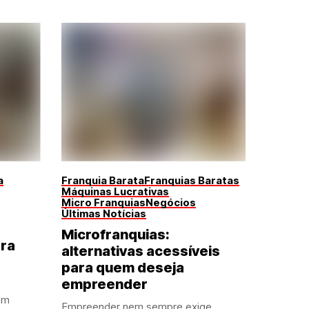
a
Franquia Barata
Franquias Baratas
Máquinas Lucrativas
Micro Franquias
Negócios
Últimas Notícias
Microfranquias:
ara
alternativas acessíveis
para quem deseja
empreender
om
Empreender nem sempre exige