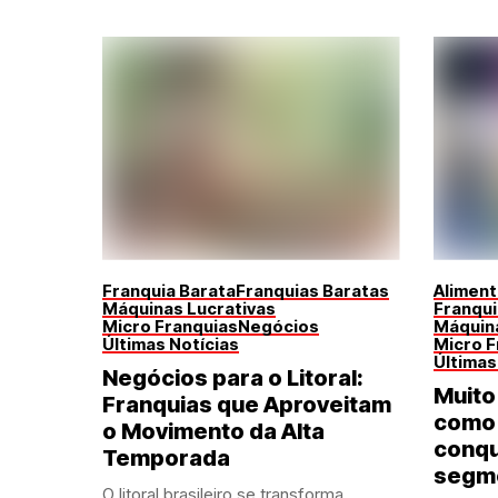
Franquia Barata
Franquias Baratas
Alimen
Máquinas Lucrativas
Franqui
Micro Franquias
Negócios
Máquina
Últimas Notícias
Micro F
Últimas
Negócios para o Litoral:
Muito
Franquias que Aproveitam
como 
o Movimento da Alta
conqu
Temporada
segm
O litoral brasileiro se transforma