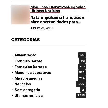
Máquinas Lucrativas
Negócios
Últimas Notícias
Natal impulsiona franquias e
abre oportunidades para
diversos segmentos do
JUNHO 29, 2026
varejo
CATEGORIAS
Alimentação
239
Franquia Barata
192
Franquias Baratas
170
Máquinas Lucrativas
586
Micro Franquias
264
Negócios
1.707
Sem categoria
2
Últimas notícias
1.325