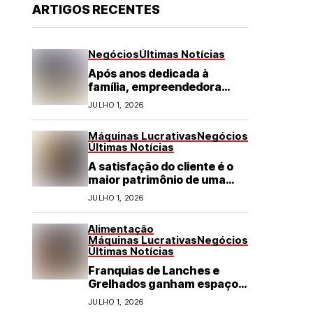
ARTIGOS RECENTES
Negócios
Últimas Notícias
Após anos dedicada à
família, empreendedora
transforma franquia de
JULHO 1, 2026
turismo em negócio de
destaque no RN
Máquinas Lucrativas
Negócios
Últimas Notícias
A satisfação do cliente é o
maior patrimônio de uma
franquia
JULHO 1, 2026
Alimentação
Máquinas Lucrativas
Negócios
Últimas Notícias
Franquias de Lanches e
Grelhados ganham espaço
com demanda por refeições
JULHO 1, 2026
rápidas e de qualidade