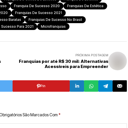
esso
Franquia De Sucesso 2020
Franquias De Estética
 2020
Franquias De Sucesso 2021
esso Baratas
Franquias De Sucesso No Brasil
e Sucesso Para 2021
Microfranquias
PRÓXIMA POSTAGEM
s
Franquias por até R$ 30 mil: Alternativas
Acessíveis para Empreender
Pin
Obrigatórios São Marcados Com
*