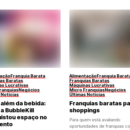
tação
Franquia Barata
Alimentação
Franquia Barat
as Baratas
Franquias Baratas
s Lucrativas
Máquinas Lucrativas
ranquias
Negócios
Micro Franquias
Negócios
 Notícias
Últimas Notícias
 além da bebida:
Franquias baratas p
a BubbleKill
shoppings
istou espaço no
Para quem está avaliando
ento
oportunidades de franquias c