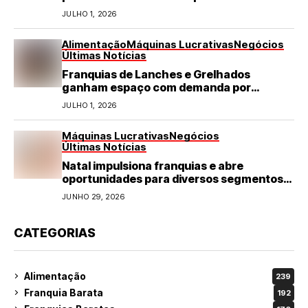
JULHO 1, 2026
Alimentação
Máquinas Lucrativas
Negócios
Últimas Notícias
Franquias de Lanches e Grelhados
ganham espaço com demanda por
refeições rápidas e de qualidade
JULHO 1, 2026
Máquinas Lucrativas
Negócios
Últimas Notícias
Natal impulsiona franquias e abre
oportunidades para diversos segmentos
do varejo
JUNHO 29, 2026
CATEGORIAS
Alimentação
239
Franquia Barata
192