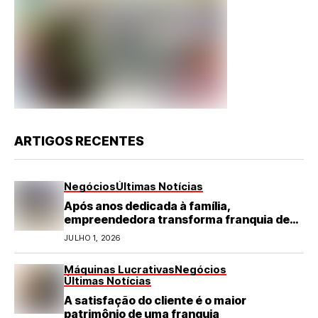
ARTIGOS RECENTES
Negócios
Últimas Notícias
Após anos dedicada à família,
empreendedora transforma franquia de
turismo em negócio de destaque no RN
JULHO 1, 2026
Máquinas Lucrativas
Negócios
Últimas Notícias
A satisfação do cliente é o maior
patrimônio de uma franquia