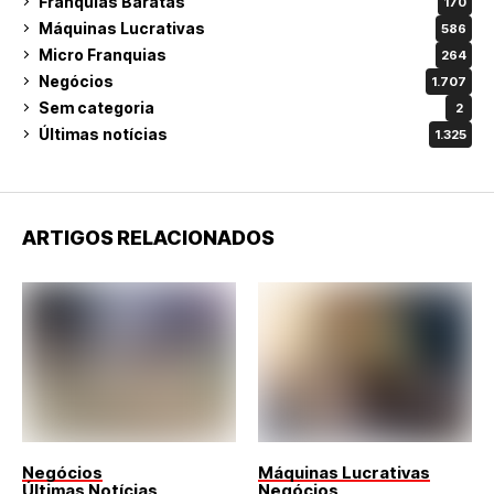
Franquias Baratas
170
Máquinas Lucrativas
586
Micro Franquias
264
Negócios
1.707
Sem categoria
2
Últimas notícias
1.325
ARTIGOS RELACIONADOS
Negócios
Máquinas Lucrativas
Últimas Notícias
Negócios