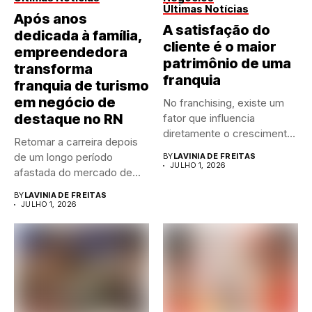
Últimas Notícias
Após anos
A satisfação do
dedicada à família,
cliente é o maior
empreendedora
patrimônio de uma
transforma
franquia
franquia de turismo
em negócio de
No franchising, existe um
destaque no RN
fator que influencia
diretamente o crescimento
Retomar a carreira depois
de qualquer...
de um longo período
BY
LAVINIA DE FREITAS
JULHO 1, 2026
afastada do mercado de...
BY
LAVINIA DE FREITAS
JULHO 1, 2026