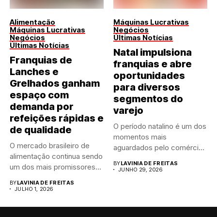
Alimentação
Máquinas Lucrativas
Máquinas Lucrativas
Negócios
Negócios
Últimas Notícias
Últimas Notícias
Natal impulsiona
Franquias de
franquias e abre
Lanches e
oportunidades
Grelhados ganham
para diversos
espaço com
segmentos do
demanda por
varejo
refeições rápidas e
O período natalino é um dos
de qualidade
momentos mais
O mercado brasileiro de
aguardados pelo comércio
alimentação continua sendo
brasileiro....
BY
LAVINIA DE FREITAS
um dos mais promissores
JUNHO 29, 2026
para...
BY
LAVINIA DE FREITAS
JULHO 1, 2026