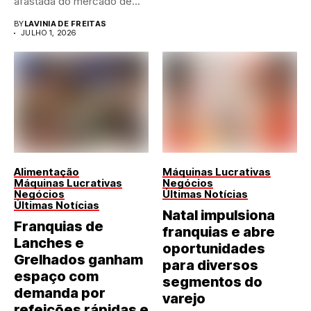
afastada do mercado de...
BY
LAVINIA DE FREITAS
JULHO 1, 2026
Alimentação
Máquinas Lucrativas
Máquinas Lucrativas
Negócios
Negócios
Últimas Notícias
Últimas Notícias
Natal impulsiona
Franquias de
franquias e abre
Lanches e
oportunidades
Grelhados ganham
para diversos
espaço com
segmentos do
demanda por
varejo
refeições rápidas e