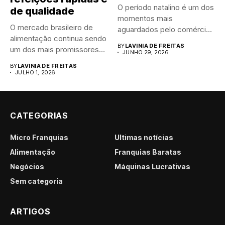
O período natalino é um dos
de qualidade
momentos mais
O mercado brasileiro de
aguardados pelo comércio
alimentação continua sendo
brasileiro....
BY
LAVINIA DE FREITAS
um dos mais promissores
JUNHO 29, 2026
para...
BY
LAVINIA DE FREITAS
JULHO 1, 2026
CATEGORIAS
Micro Franquias
Últimas notícias
Alimentação
Franquias Baratas
Negócios
Máquinas Lucrativas
Sem categoria
ARTIGOS