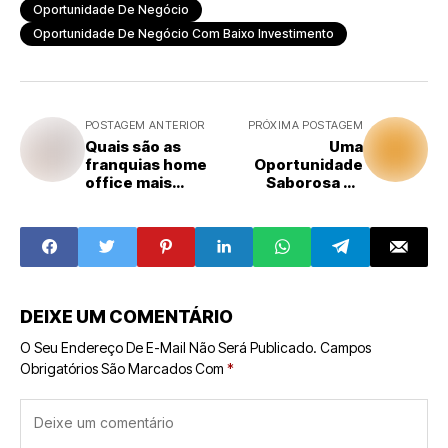
Oportunidade De Negócio
Oportunidade De Negócio Com Baixo Investimento
POSTAGEM ANTERIOR
PRÓXIMA POSTAGEM
Quais são as
Uma
franquias home
Oportunidade
office mais
Saborosa no
promissoras para
Mercado
estabelecer em
Brasileiro
sua residência?
DEIXE UM COMENTÁRIO
O Seu Endereço De E-Mail Não Será Publicado.
Campos
Obrigatórios São Marcados Com
*