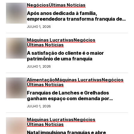
Negócios
Últimas Notícias
Após anos dedicada à família,
empreendedora transforma franquia de
turismo em negócio de destaque no RN
JULHO 1, 2026
Máquinas Lucrativas
Negócios
Últimas Notícias
A satisfação do cliente é o maior
patrimônio de uma franquia
JULHO 1, 2026
Alimentação
Máquinas Lucrativas
Negócios
Últimas Notícias
Franquias de Lanches e Grelhados
ganham espaço com demanda por
refeições rápidas e de qualidade
JULHO 1, 2026
Máquinas Lucrativas
Negócios
Últimas Notícias
Natal impulsiona franquias e abre