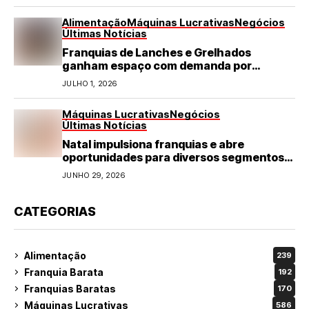
Alimentação
Máquinas Lucrativas
Negócios
Últimas Notícias
Franquias de Lanches e Grelhados
ganham espaço com demanda por
refeições rápidas e de qualidade
JULHO 1, 2026
Máquinas Lucrativas
Negócios
Últimas Notícias
Natal impulsiona franquias e abre
oportunidades para diversos segmentos
do varejo
JUNHO 29, 2026
CATEGORIAS
Alimentação
239
Franquia Barata
192
Franquias Baratas
170
Máquinas Lucrativas
586