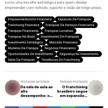
como uma escolha estratégica para quem deseja
empreender com método, suporte e visão de longo prazo.
Empreendedorismo Financeiro
Expansão De Franquias
Franchising Financeiro
Franquias De Serviços Financeiros
Franquias Financeiras
Franquias Lucrativas
Franquias No Brasil
Investimento Em Franquias
Investimento Estratégico
Mercado Financeiro
Modelos De Franquia
Negócios Financeiros
Oportunidades De Investimento
Segurança No Investimento
Setor De Franquias
Tendências Do Franchising
POSTAGEM ANTERIOR
PRÓXIMA POSTAGEM
Da sala de aula ao
O franchising
alto
brasileiro segue
desempenho: o
em expansão e
case de
ainda oferece
faturamento de
espaço para