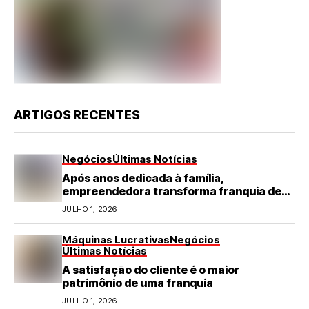
ARTIGOS RECENTES
Negócios
Últimas Notícias
Após anos dedicada à família,
empreendedora transforma franquia de
turismo em negócio de destaque no RN
JULHO 1, 2026
Máquinas Lucrativas
Negócios
Últimas Notícias
A satisfação do cliente é o maior
patrimônio de uma franquia
JULHO 1, 2026