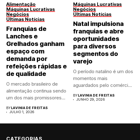
Alimentação
Máquinas Lucrativas
Máquinas Lucrativas
Negócios
Negócios
Últimas Notícias
Últimas Notícias
Natal impulsiona
Franquias de
franquias e abre
Lanches e
oportunidades
Grelhados ganham
para diversos
espaço com
segmentos do
demanda por
varejo
refeições rápidas e
O período natalino é um dos
de qualidade
momentos mais
O mercado brasileiro de
aguardados pelo comércio
alimentação continua sendo
brasileiro....
BY
LAVINIA DE FREITAS
um dos mais promissores
JUNHO 29, 2026
para...
BY
LAVINIA DE FREITAS
JULHO 1, 2026
CATEGORIAS