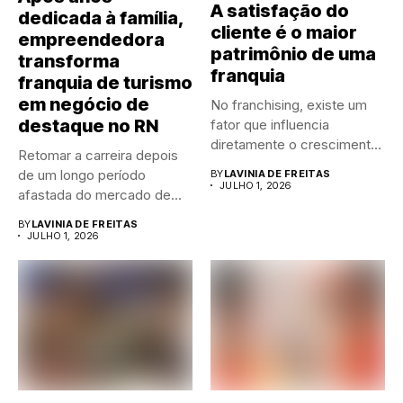
A satisfação do
dedicada à família,
cliente é o maior
empreendedora
patrimônio de uma
transforma
franquia
franquia de turismo
em negócio de
No franchising, existe um
destaque no RN
fator que influencia
diretamente o crescimento
Retomar a carreira depois
de qualquer...
de um longo período
BY
LAVINIA DE FREITAS
JULHO 1, 2026
afastada do mercado de...
BY
LAVINIA DE FREITAS
JULHO 1, 2026