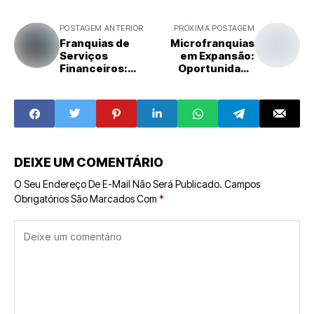
POSTAGEM ANTERIOR
PRÓXIMA POSTAGEM
Franquias de
Microfranquias
Serviços
em Expansão:
Financeiros:
Oportunidade
Crescimento e
para Jovens e
Oportunidades
Profissionais em
no Brasil
Transição
DEIXE UM COMENTÁRIO
O Seu Endereço De E-Mail Não Será Publicado.
Campos
Obrigatórios São Marcados Com
*