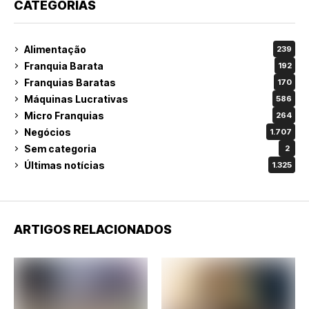
CATEGORIAS
Alimentação
239
Franquia Barata
192
Franquias Baratas
170
Máquinas Lucrativas
586
Micro Franquias
264
Negócios
1.707
Sem categoria
2
Últimas notícias
1.325
ARTIGOS RELACIONADOS