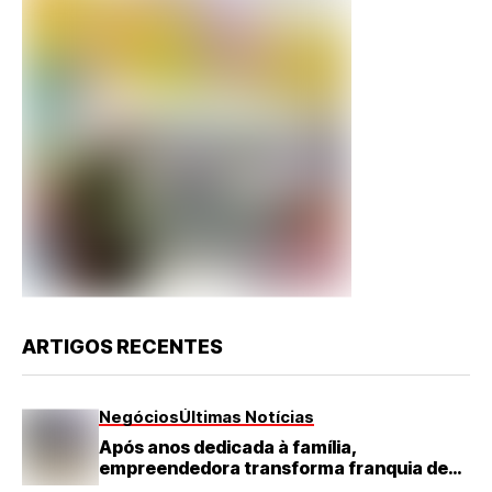
ARTIGOS RECENTES
Negócios
Últimas Notícias
Após anos dedicada à família,
empreendedora transforma franquia de
turismo em negócio de destaque no RN