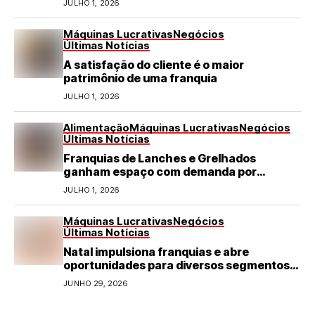
JULHO 1, 2026
Máquinas Lucrativas
Negócios
Últimas Notícias
A satisfação do cliente é o maior
patrimônio de uma franquia
JULHO 1, 2026
Alimentação
Máquinas Lucrativas
Negócios
Últimas Notícias
Franquias de Lanches e Grelhados
ganham espaço com demanda por
refeições rápidas e de qualidade
JULHO 1, 2026
Máquinas Lucrativas
Negócios
Últimas Notícias
Natal impulsiona franquias e abre
oportunidades para diversos segmentos
do varejo
JUNHO 29, 2026