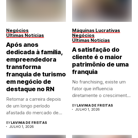
Negócios
Máquinas Lucrativas
Últimas Notícias
Negócios
Últimas Notícias
Após anos
A satisfação do
dedicada à família,
cliente é o maior
empreendedora
patrimônio de uma
transforma
franquia
franquia de turismo
em negócio de
No franchising, existe um
destaque no RN
fator que influencia
diretamente o crescimento
Retomar a carreira depois
de qualquer...
de um longo período
BY
LAVINIA DE FREITAS
JULHO 1, 2026
afastada do mercado de...
BY
LAVINIA DE FREITAS
JULHO 1, 2026