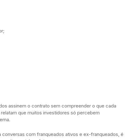
r;
ados assinem o contrato sem compreender o que cada
s relatam que muitos investidores só percebem
tema.
a a conversas com franqueados ativos e ex-franqueados, é