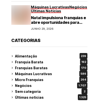
Máquinas Lucrativas
Negócios
Últimas Notícias
Natal impulsiona franquias e
abre oportunidades para
diversos segmentos do
JUNHO 29, 2026
varejo
CATEGORIAS
Alimentação
239
Franquia Barata
192
Franquias Baratas
170
Máquinas Lucrativas
586
Micro Franquias
264
Negócios
1.707
Sem categoria
2
Últimas notícias
1.325