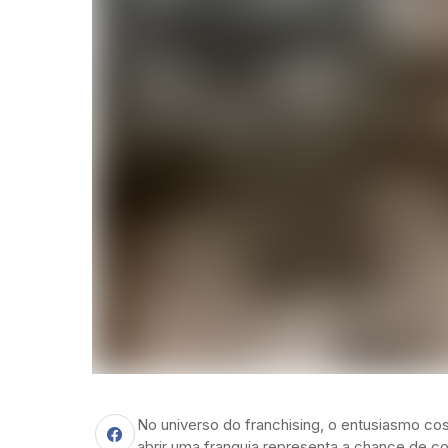
No universo do franchising, o entusiasmo cos
abrir uma franquia representa a chance de c