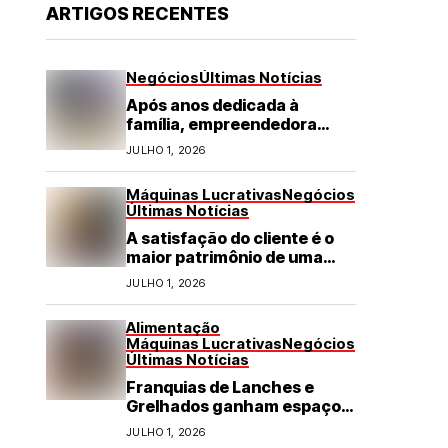
ARTIGOS RECENTES
Negócios
Últimas Notícias
Após anos dedicada à
família, empreendedora
transforma franquia de
JULHO 1, 2026
turismo em negócio de
destaque no RN
Máquinas Lucrativas
Negócios
Últimas Notícias
A satisfação do cliente é o
maior patrimônio de uma
franquia
JULHO 1, 2026
Alimentação
Máquinas Lucrativas
Negócios
Últimas Notícias
Franquias de Lanches e
Grelhados ganham espaço
com demanda por refeições
JULHO 1, 2026
rápidas e de qualidade