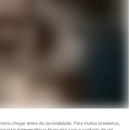
tuma chegar antes da racionalidade. Para muitos brasileiros,
onquistar independência financeira com o conforto de um