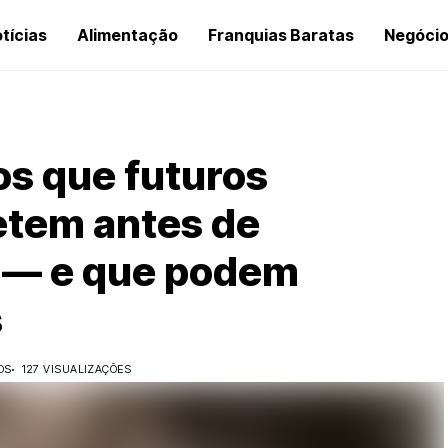
tícias
Alimentação
Franquias Baratas
Negóci
os que futuros
tem antes de
o — e que podem
s
OS
127 VISUALIZAÇÕES