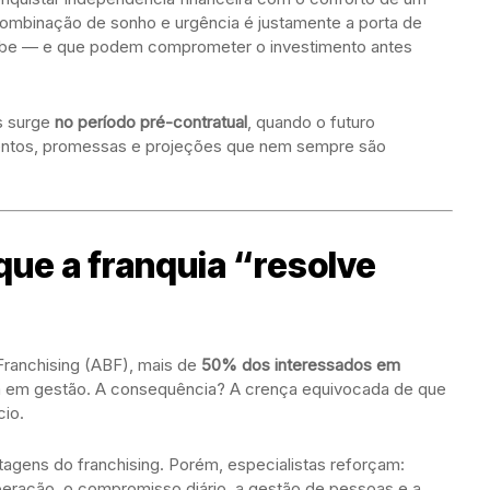
ombinação de sonho e urgência é justamente a porta de
ebe — e que podem comprometer o investimento antes
as surge
no período pré-contratual
, quando o futuro
entos, promessas e projeções que nem sempre são
 que a franquia “resolve
Franchising (ABF), mais de
50% dos interessados em
 em gestão. A consequência? A crença equivocada de que
io.
agens do franchising. Porém, especialistas reforçam:
peração, o compromisso diário, a gestão de pessoas e a