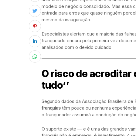
modelo de negócio consolidado. Mas essa c
entrada para erros que quase ninguém perc
mesmo da inauguração.
Especialistas alertam que a maioria das falh
franqueado encara pela primeira vez docum
analisados com o devido cuidado.
O risco de acreditar
tudo’’
Segundo dados da Associação Brasileira de 
franquias
têm pouca ou nenhuma experiência
o franqueador assumirá a condução do negóc
O suporte existe — e é uma das grandes vant
franquia não é emprego, é investimento
. A o