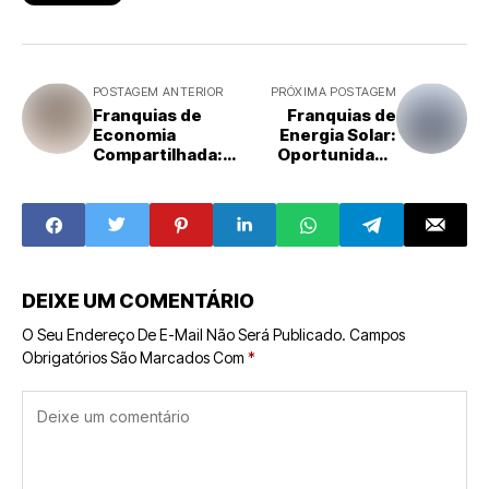
POSTAGEM ANTERIOR
PRÓXIMA POSTAGEM
Franquias de
Franquias de
Economia
Energia Solar:
Compartilhada:
Oportunidade
Oportunidades
Sustentável com
no Modelo de
Retorno
Negócios
Garantido
Colaborativo
DEIXE UM COMENTÁRIO
O Seu Endereço De E-Mail Não Será Publicado.
Campos
Obrigatórios São Marcados Com
*