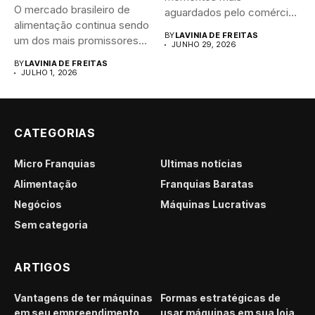
O mercado brasileiro de
aguardados pelo comércio
alimentação continua sendo
brasileiro....
BY
LAVINIA DE FREITAS
um dos mais promissores
JUNHO 29, 2026
para...
BY
LAVINIA DE FREITAS
JULHO 1, 2026
CATEGORIAS
Micro Franquias
Últimas notícias
Alimentação
Franquias Baratas
Negócios
Máquinas Lucrativas
Sem categoria
ARTIGOS
Vantagens de ter máquinas
Formas estratégicas de
em seu empreendimento
usar máquinas em sua loja