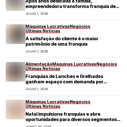
Após anos dedicada à família,
empreendedora transforma franquia de
turismo em negócio de destaque no RN
JULHO 1, 2026
Máquinas Lucrativas
Negócios
Últimas Notícias
A satisfação do cliente é o maior
patrimônio de uma franquia
JULHO 1, 2026
Alimentação
Máquinas Lucrativas
Negócios
Últimas Notícias
Franquias de Lanches e Grelhados
ganham espaço com demanda por
refeições rápidas e de qualidade
JULHO 1, 2026
Máquinas Lucrativas
Negócios
Últimas Notícias
Natal impulsiona franquias e abre
oportunidades para diversos segmentos
do varejo
JUNHO 29, 2026