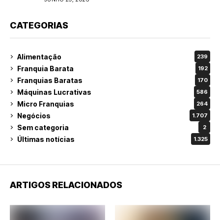
CATEGORIAS
Alimentação
239
Franquia Barata
192
Franquias Baratas
170
Máquinas Lucrativas
586
Micro Franquias
264
Negócios
1.707
Sem categoria
2
Últimas notícias
1.325
ARTIGOS RELACIONADOS