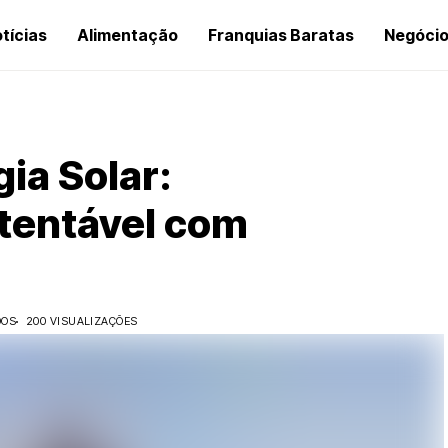
tícias
Alimentação
Franquias Baratas
Negóci
ia Solar:
tentável com
DOS
200 VISUALIZAÇÕES