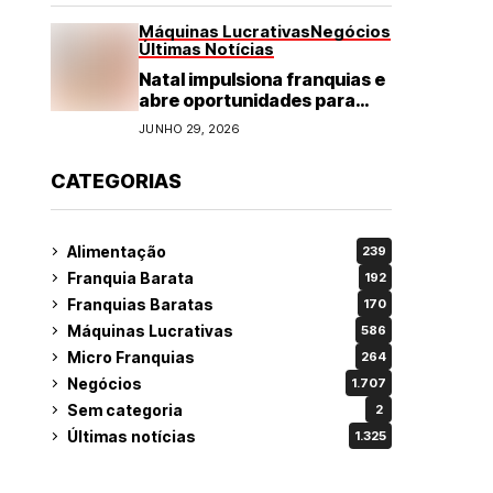
Máquinas Lucrativas
Negócios
Últimas Notícias
Natal impulsiona franquias e
abre oportunidades para
diversos segmentos do
JUNHO 29, 2026
varejo
CATEGORIAS
Alimentação
239
Franquia Barata
192
Franquias Baratas
170
Máquinas Lucrativas
586
Micro Franquias
264
Negócios
1.707
Sem categoria
2
Últimas notícias
1.325