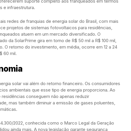
e oferecerem suporte completo aos franqueados em termos
 e infraestrutura.
ais redes de franquias de energia solar do Brasil, com mais
e projetos de sistemas fotovoltaicos para residências,
franqueados atuem em um mercado diversificado. O
eado da SolarPrime gira em torno de R$ 50 mil a R$ 100 mil,
 O retorno do investimento, em média, ocorre em 12 a 24
 60 mil.
onomia
ergia solar vai além do retorno financeiro. Os consumidores
ios ambientais que esse tipo de energia proporciona. Ao
 e residências conseguem não apenas reduzir
dade, mas também diminuir a emissão de gases poluentes,
imáticas.
 14.300/2022, conhecida como o Marco Legal da Geração
olidou ainda mais. A nova legislação garante segurança