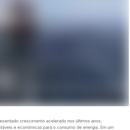
resentado crescimento acelerado nos últimos anos,
ntáveis e econômicas para o consumo de energia. Em um