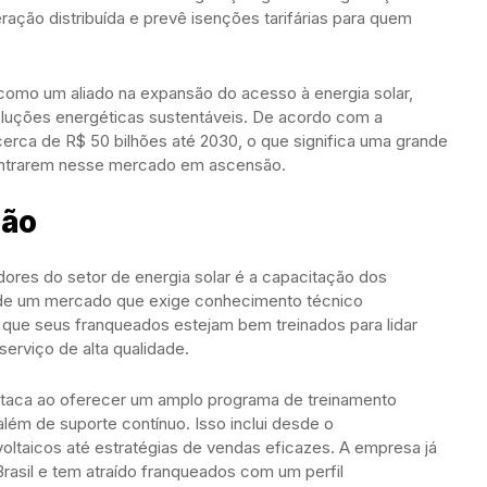
ração distribuída e prevê isenções tarifárias para quem
 como um aliado na expansão do acesso à energia solar,
soluções energéticas sustentáveis. De acordo com a
rca de R$ 50 bilhões até 2030, o que significa uma grande
ntrarem nesse mercado em ascensão.
ção
dores do setor de energia solar é a capacitação dos
 de um mercado que exige conhecimento técnico
r que seus franqueados estejam bem treinados para lidar
rviço de alta qualidade.
estaca ao oferecer um amplo programa de treinamento
lém de suporte contínuo. Isso inclui desde o
ltaicos até estratégias de vendas eficazes. A empresa já
rasil e tem atraído franqueados com um perfil