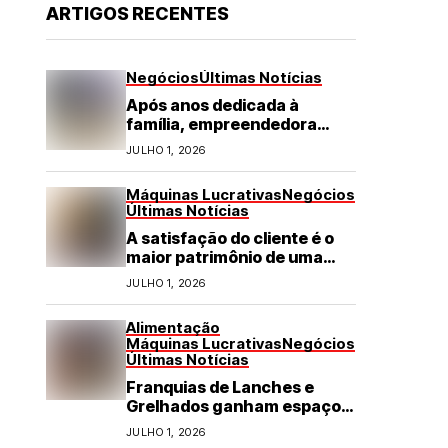
ARTIGOS RECENTES
Negócios
Últimas Notícias
Após anos dedicada à
família, empreendedora
transforma franquia de
JULHO 1, 2026
turismo em negócio de
destaque no RN
Máquinas Lucrativas
Negócios
Últimas Notícias
A satisfação do cliente é o
maior patrimônio de uma
franquia
JULHO 1, 2026
Alimentação
Máquinas Lucrativas
Negócios
Últimas Notícias
Franquias de Lanches e
Grelhados ganham espaço
com demanda por refeições
JULHO 1, 2026
rápidas e de qualidade