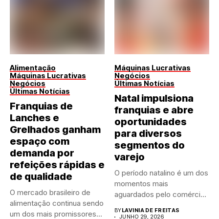
Alimentação
Máquinas Lucrativas
Máquinas Lucrativas
Negócios
Negócios
Últimas Notícias
Últimas Notícias
Natal impulsiona
Franquias de
franquias e abre
Lanches e
oportunidades
Grelhados ganham
para diversos
espaço com
segmentos do
demanda por
varejo
refeições rápidas e
O período natalino é um dos
de qualidade
momentos mais
O mercado brasileiro de
aguardados pelo comércio
alimentação continua sendo
brasileiro....
BY
LAVINIA DE FREITAS
um dos mais promissores
JUNHO 29, 2026