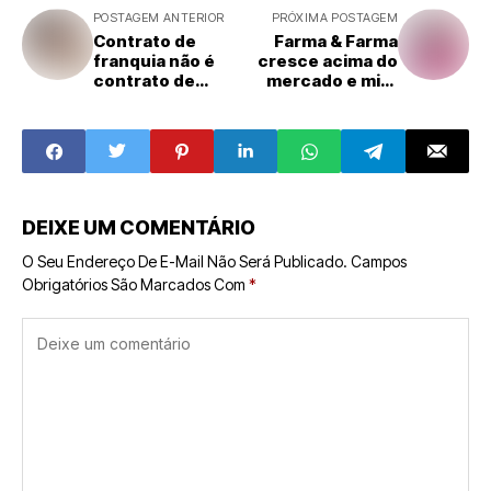
POSTAGEM ANTERIOR
PRÓXIMA POSTAGEM
Contrato de
Farma & Farma
franquia não é
cresce acima do
contrato de
mercado e mira
adesão, apontam
meio bilhão em
especialistas e
faturamento em
decisões
2025
recentes
DEIXE UM COMENTÁRIO
O Seu Endereço De E-Mail Não Será Publicado.
Campos
Obrigatórios São Marcados Com
*