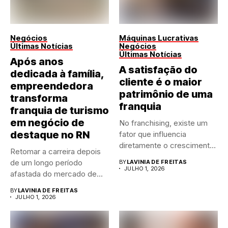
Negócios
Máquinas Lucrativas
Últimas Notícias
Negócios
Últimas Notícias
Após anos
A satisfação do
dedicada à família,
cliente é o maior
empreendedora
patrimônio de uma
transforma
franquia
franquia de turismo
em negócio de
No franchising, existe um
destaque no RN
fator que influencia
diretamente o crescimento
Retomar a carreira depois
de qualquer...
de um longo período
BY
LAVINIA DE FREITAS
JULHO 1, 2026
afastada do mercado de...
BY
LAVINIA DE FREITAS
JULHO 1, 2026