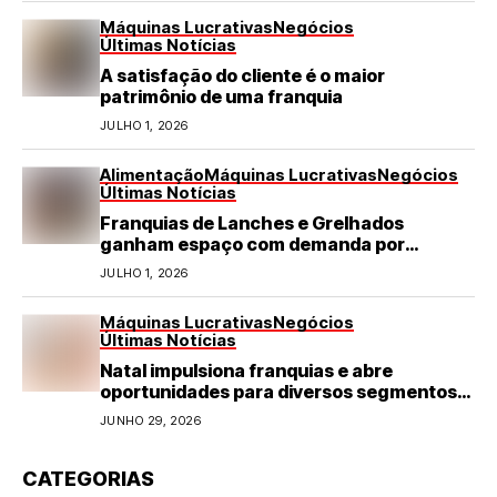
Máquinas Lucrativas
Negócios
Últimas Notícias
A satisfação do cliente é o maior
patrimônio de uma franquia
JULHO 1, 2026
Alimentação
Máquinas Lucrativas
Negócios
Últimas Notícias
Franquias de Lanches e Grelhados
ganham espaço com demanda por
refeições rápidas e de qualidade
JULHO 1, 2026
Máquinas Lucrativas
Negócios
Últimas Notícias
Natal impulsiona franquias e abre
oportunidades para diversos segmentos
do varejo
JUNHO 29, 2026
CATEGORIAS