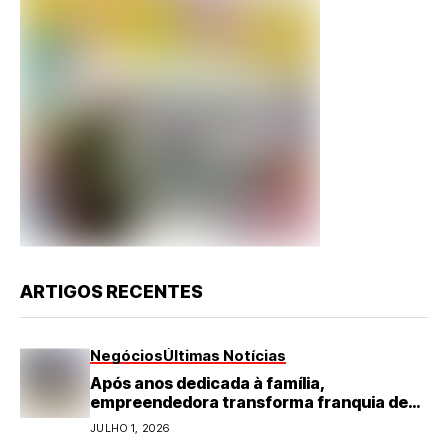
ARTIGOS RECENTES
Negócios
Últimas Notícias
Após anos dedicada à família,
empreendedora transforma franquia de
turismo em negócio de destaque no RN
JULHO 1, 2026