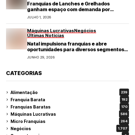
Franquias de Lanches e Grelhados
ganham espaço com demanda por
refeições rápidas e de qualidade
JULHO 1, 2026
Máquinas Lucrativas
Negócios
Últimas Notícias
Natal impulsiona franquias e abre
oportunidades para diversos segmentos
do varejo
JUNHO 29, 2026
CATEGORIAS
Alimentação
239
Franquia Barata
192
Franquias Baratas
170
Máquinas Lucrativas
586
Micro Franquias
264
Negócios
1.707