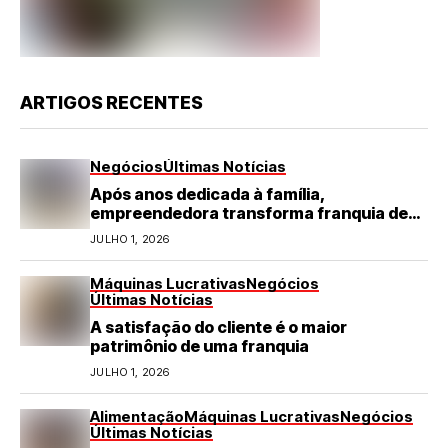
ARTIGOS RECENTES
Negócios
Últimas Notícias
Após anos dedicada à família,
empreendedora transforma franquia de
turismo em negócio de destaque no RN
JULHO 1, 2026
Máquinas Lucrativas
Negócios
Últimas Notícias
A satisfação do cliente é o maior
patrimônio de uma franquia
JULHO 1, 2026
Alimentação
Máquinas Lucrativas
Negócios
Últimas Notícias