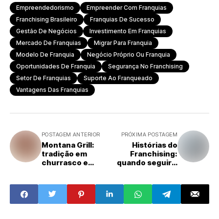
Empreendedorismo
Empreender Com Franquias
Franchising Brasileiro
Franquias De Sucesso
Gestão De Negócios
Investimento Em Franquias
Mercado De Franquias
Migrar Para Franquia
Modelo De Franquia
Negócio Próprio Ou Franquia
Oportunidades De Franquia
Segurança No Franchising
Setor De Franquias
Suporte Ao Franqueado
Vantagens Das Franquias
POSTAGEM ANTERIOR
PRÓXIMA POSTAGEM
Montana Grill:
Histórias do
tradição em
Franchising:
churrasco e
quando seguir a
solidez no
orientação da
franchising de
franqueadora faz
alimentação
o negócio voltar a
crescer