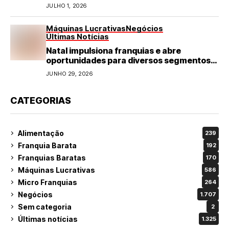
refeições rápidas e de qualidade
JULHO 1, 2026
Máquinas Lucrativas
Negócios
Últimas Notícias
Natal impulsiona franquias e abre
oportunidades para diversos segmentos
do varejo
JUNHO 29, 2026
CATEGORIAS
Alimentação
239
Franquia Barata
192
Franquias Baratas
170
Máquinas Lucrativas
586
Micro Franquias
264
Negócios
1.707
Sem categoria
2
Últimas notícias
1.325