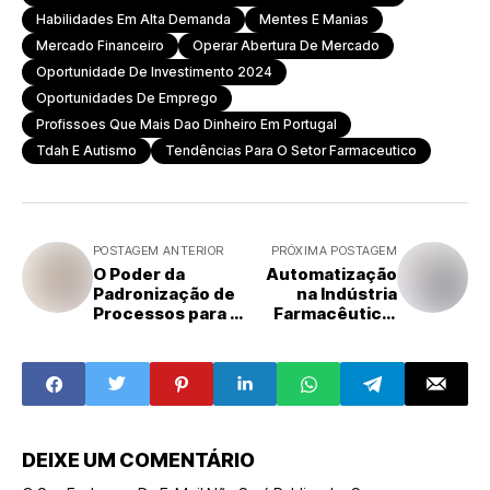
Habilidades Em Alta Demanda
Mentes E Manias
Mercado Financeiro
Operar Abertura De Mercado
Oportunidade De Investimento 2024
Oportunidades De Emprego
Profissoes Que Mais Dao Dinheiro Em Portugal
Tdah E Autismo
Tendências Para O Setor Farmaceutico
POSTAGEM ANTERIOR
PRÓXIMA POSTAGEM
O Poder da
Automatização
Padronização de
na Indústria
Processos para o
Farmacêutica:
Sucesso
Eficiência,
Empresarial
Segurança e
Competitividade
DEIXE UM COMENTÁRIO