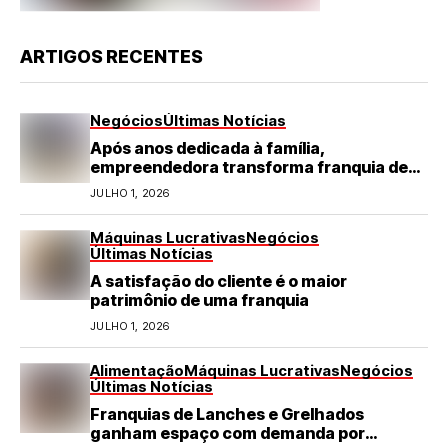
ARTIGOS RECENTES
Negócios
Últimas Notícias
Após anos dedicada à família,
empreendedora transforma franquia de
turismo em negócio de destaque no RN
JULHO 1, 2026
Máquinas Lucrativas
Negócios
Últimas Notícias
A satisfação do cliente é o maior
patrimônio de uma franquia
JULHO 1, 2026
Alimentação
Máquinas Lucrativas
Negócios
Últimas Notícias
Franquias de Lanches e Grelhados
ganham espaço com demanda por