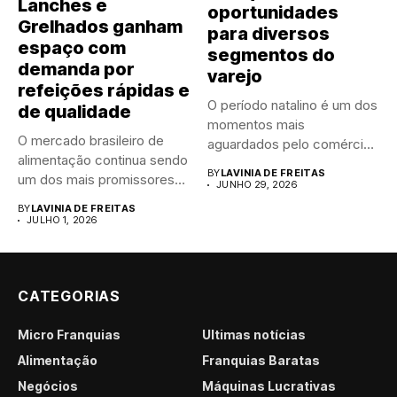
Lanches e
oportunidades
Grelhados ganham
para diversos
espaço com
segmentos do
demanda por
varejo
refeições rápidas e
O período natalino é um dos
de qualidade
momentos mais
O mercado brasileiro de
aguardados pelo comércio
alimentação continua sendo
brasileiro....
BY
LAVINIA DE FREITAS
um dos mais promissores
JUNHO 29, 2026
para...
BY
LAVINIA DE FREITAS
JULHO 1, 2026
CATEGORIAS
Micro Franquias
Últimas notícias
Alimentação
Franquias Baratas
Negócios
Máquinas Lucrativas