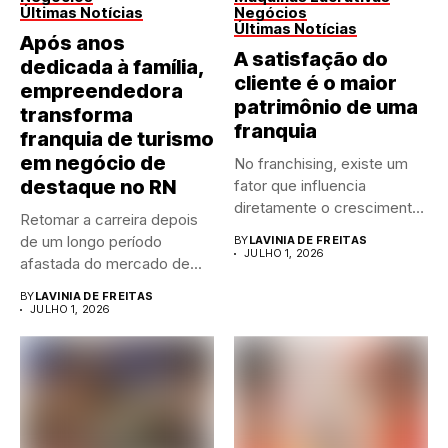
Últimas Notícias
Negócios
Últimas Notícias
Após anos
A satisfação do
dedicada à família,
cliente é o maior
empreendedora
patrimônio de uma
transforma
franquia
franquia de turismo
em negócio de
No franchising, existe um
destaque no RN
fator que influencia
diretamente o crescimento
Retomar a carreira depois
de qualquer...
de um longo período
BY
LAVINIA DE FREITAS
JULHO 1, 2026
afastada do mercado de...
BY
LAVINIA DE FREITAS
JULHO 1, 2026