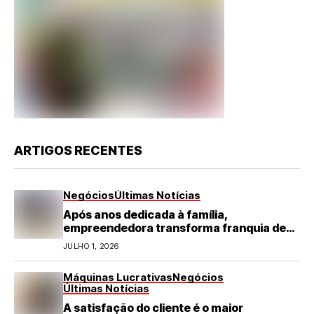
ARTIGOS RECENTES
Negócios
Últimas Notícias
Após anos dedicada à família,
empreendedora transforma franquia de
turismo em negócio de destaque no RN
JULHO 1, 2026
Máquinas Lucrativas
Negócios
Últimas Notícias
A satisfação do cliente é o maior