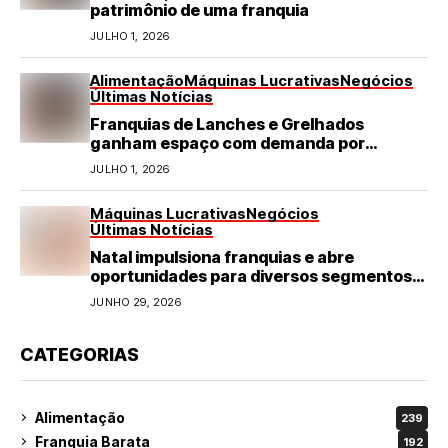
patrimônio de uma franquia
JULHO 1, 2026
Alimentação
Máquinas Lucrativas
Negócios
Últimas Notícias
Franquias de Lanches e Grelhados
ganham espaço com demanda por
refeições rápidas e de qualidade
JULHO 1, 2026
Máquinas Lucrativas
Negócios
Últimas Notícias
Natal impulsiona franquias e abre
oportunidades para diversos segmentos
do varejo
JUNHO 29, 2026
CATEGORIAS
Alimentação
239
Franquia Barata
192