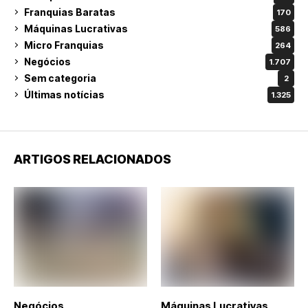
Franquias Baratas
170
Máquinas Lucrativas
586
Micro Franquias
264
Negócios
1.707
Sem categoria
2
Últimas notícias
1.325
ARTIGOS RELACIONADOS
Negócios
Máquinas Lucrativas