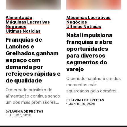
Alimentação
Máquinas Lucrativas
Máquinas Lucrativas
Negócios
Negócios
Últimas Notícias
Últimas Notícias
Natal impulsiona
Franquias de
franquias e abre
Lanches e
oportunidades
Grelhados ganham
para diversos
espaço com
segmentos do
demanda por
varejo
refeições rápidas e
O período natalino é um dos
de qualidade
momentos mais
O mercado brasileiro de
aguardados pelo comércio
alimentação continua sendo
brasileiro....
BY
LAVINIA DE FREITAS
um dos mais promissores
JUNHO 29, 2026
para...
BY
LAVINIA DE FREITAS
JULHO 1, 2026