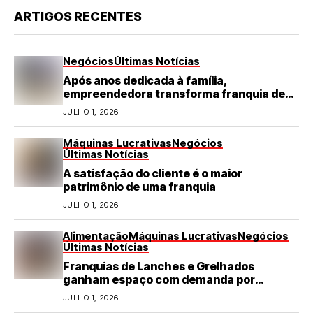
ARTIGOS RECENTES
Negócios
Últimas Notícias
Após anos dedicada à família,
empreendedora transforma franquia de
turismo em negócio de destaque no RN
JULHO 1, 2026
Máquinas Lucrativas
Negócios
Últimas Notícias
A satisfação do cliente é o maior
patrimônio de uma franquia
JULHO 1, 2026
Alimentação
Máquinas Lucrativas
Negócios
Últimas Notícias
Franquias de Lanches e Grelhados
ganham espaço com demanda por
refeições rápidas e de qualidade
JULHO 1, 2026