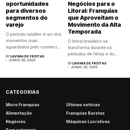
oportunidades
Negócios para o
para diversos
Litoral: Franquias
segmentos do
que Aproveitam o
varejo
Movimento da Alta
Temporada
O período natalino é um dos
momentos mais
O litoral brasileiro se
aguardados pelo comércio
transforma durante os
brasileiro....
períodos de férias e do...
BY
LAVINIA DE FREITAS
JUNHO 29, 2026
BY
LAVINIA DE FREITAS
JUNHO 29, 2026
CATEGORIAS
Micro Franquias
Últimas notícias
Alimentação
Franquias Baratas
Negócios
Máquinas Lucrativas
Sem categoria