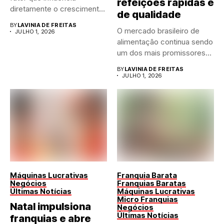
refeições rápidas e
diretamente o crescimento
de qualidade
de qualquer...
BY
LAVINIA DE FREITAS
O mercado brasileiro de
JULHO 1, 2026
alimentação continua sendo
um dos mais promissores
para...
BY
LAVINIA DE FREITAS
JULHO 1, 2026
Máquinas Lucrativas
Franquia Barata
Negócios
Franquias Baratas
Últimas Notícias
Máquinas Lucrativas
Micro Franquias
Natal impulsiona
Negócios
Últimas Notícias
franquias e abre