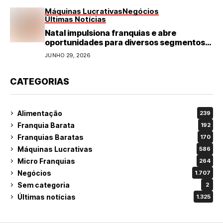
Máquinas Lucrativas
Negócios
Últimas Notícias
Natal impulsiona franquias e abre
oportunidades para diversos segmentos
do varejo
JUNHO 29, 2026
CATEGORIAS
Alimentação
239
Franquia Barata
192
Franquias Baratas
170
Máquinas Lucrativas
586
Micro Franquias
264
Negócios
1.707
Sem categoria
2
Últimas notícias
1.325