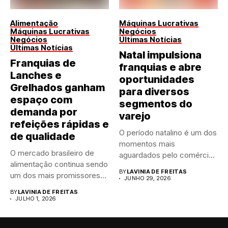
Alimentação
Máquinas Lucrativas
Máquinas Lucrativas
Negócios
Negócios
Últimas Notícias
Últimas Notícias
Natal impulsiona
Franquias de
franquias e abre
Lanches e
oportunidades
Grelhados ganham
para diversos
espaço com
segmentos do
demanda por
varejo
refeições rápidas e
O período natalino é um dos
de qualidade
momentos mais
O mercado brasileiro de
aguardados pelo comércio
alimentação continua sendo
brasileiro....
BY
LAVINIA DE FREITAS
um dos mais promissores
JUNHO 29, 2026
para...
BY
LAVINIA DE FREITAS
JULHO 1, 2026