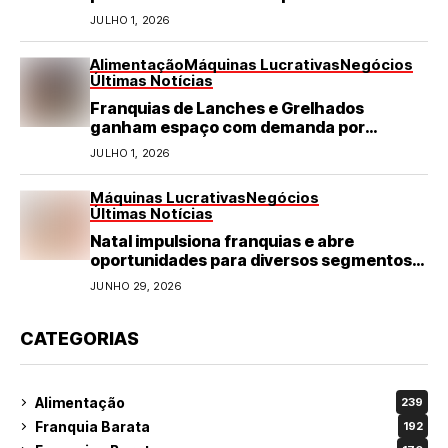
JULHO 1, 2026
Alimentação
Máquinas Lucrativas
Negócios
Últimas Notícias
Franquias de Lanches e Grelhados
ganham espaço com demanda por
refeições rápidas e de qualidade
JULHO 1, 2026
Máquinas Lucrativas
Negócios
Últimas Notícias
Natal impulsiona franquias e abre
oportunidades para diversos segmentos
do varejo
JUNHO 29, 2026
CATEGORIAS
Alimentação
239
Franquia Barata
192