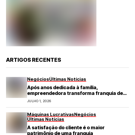
ARTIGOS RECENTES
Negócios
Últimas Notícias
Após anos dedicada à família,
empreendedora transforma franquia de
turismo em negócio de destaque no RN
JULHO 1, 2026
Máquinas Lucrativas
Negócios
Últimas Notícias
A satisfação do cliente é o maior
patrimônio de uma franquia