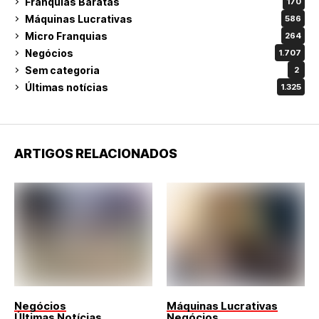
Franquias Baratas
170
Máquinas Lucrativas
586
Micro Franquias
264
Negócios
1.707
Sem categoria
2
Últimas notícias
1.325
ARTIGOS RELACIONADOS
Negócios
Máquinas Lucrativas
Últimas Notícias
Negócios