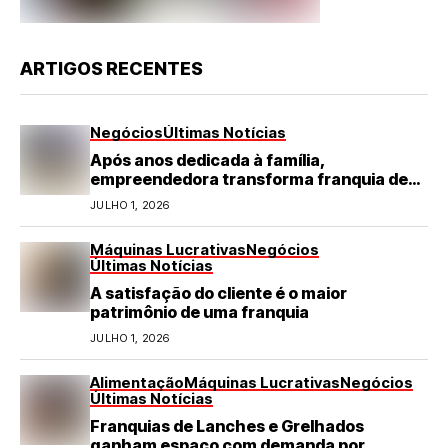
ARTIGOS RECENTES
Negócios
Últimas Notícias
Após anos dedicada à família,
empreendedora transforma franquia de
turismo em negócio de destaque no RN
JULHO 1, 2026
Máquinas Lucrativas
Negócios
Últimas Notícias
A satisfação do cliente é o maior
patrimônio de uma franquia
JULHO 1, 2026
Alimentação
Máquinas Lucrativas
Negócios
Últimas Notícias
Franquias de Lanches e Grelhados
ganham espaço com demanda por