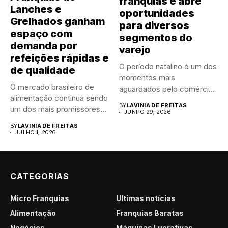
franquias e abre
Lanches e
oportunidades
Grelhados ganham
para diversos
espaço com
segmentos do
demanda por
varejo
refeições rápidas e
O período natalino é um dos
de qualidade
momentos mais
O mercado brasileiro de
aguardados pelo comércio
alimentação continua sendo
brasileiro....
BY
LAVINIA DE FREITAS
um dos mais promissores
JUNHO 29, 2026
para...
BY
LAVINIA DE FREITAS
JULHO 1, 2026
CATEGORIAS
Micro Franquias
Últimas notícias
Alimentação
Franquias Baratas
Negócios
Máquinas Lucrativas