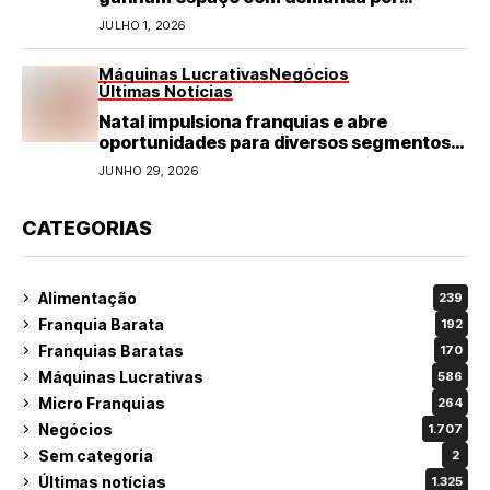
refeições rápidas e de qualidade
JULHO 1, 2026
Máquinas Lucrativas
Negócios
Últimas Notícias
Natal impulsiona franquias e abre
oportunidades para diversos segmentos
do varejo
JUNHO 29, 2026
CATEGORIAS
Alimentação
239
Franquia Barata
192
Franquias Baratas
170
Máquinas Lucrativas
586
Micro Franquias
264
Negócios
1.707
Sem categoria
2
Últimas notícias
1.325