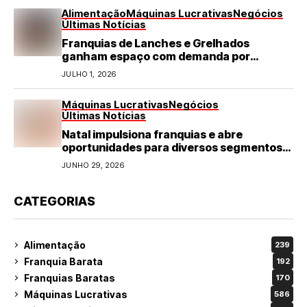
Alimentação
Máquinas Lucrativas
Negócios
Últimas Notícias
Franquias de Lanches e Grelhados
ganham espaço com demanda por
refeições rápidas e de qualidade
JULHO 1, 2026
Máquinas Lucrativas
Negócios
Últimas Notícias
Natal impulsiona franquias e abre
oportunidades para diversos segmentos
do varejo
JUNHO 29, 2026
CATEGORIAS
Alimentação
239
Franquia Barata
192
Franquias Baratas
170
Máquinas Lucrativas
586