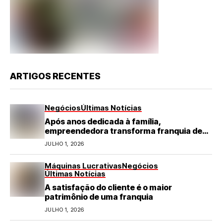
ARTIGOS RECENTES
Negócios
Últimas Notícias
Após anos dedicada à família,
empreendedora transforma franquia de
turismo em negócio de destaque no RN
JULHO 1, 2026
Máquinas Lucrativas
Negócios
Últimas Notícias
A satisfação do cliente é o maior
patrimônio de uma franquia
JULHO 1, 2026