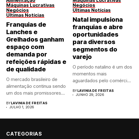
Alimentação
Máquinas Lucrativas
Máquinas Lucrativas
Negócios
Negócios
Últimas Notícias
Últimas Notícias
Natal impulsiona
Franquias de
franquias e abre
Lanches e
oportunidades
Grelhados ganham
para diversos
espaço com
segmentos do
demanda por
varejo
refeições rápidas e
O período natalino é um dos
de qualidade
momentos mais
O mercado brasileiro de
aguardados pelo comércio
alimentação continua sendo
brasileiro....
BY
LAVINIA DE FREITAS
um dos mais promissores
JUNHO 29, 2026
para...
BY
LAVINIA DE FREITAS
JULHO 1, 2026
CATEGORIAS