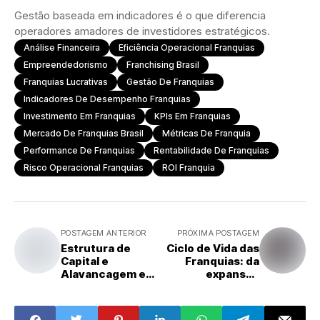
Gestão baseada em indicadores é o que diferencia
operadores amadores de investidores estratégicos.
Análise Financeira
Eficiência Operacional Franquias
Empreendedorismo
Franchising Brasil
Franquias Lucrativas
Gestão De Franquias
Indicadores De Desempenho Franquias
Investimento Em Franquias
KPIs Em Franquias
Mercado De Franquias Brasil
Métricas De Franquia
Performance De Franquias
Rentabilidade De Franquias
Risco Operacional Franquias
ROI Franquia
POSTAGEM ANTERIOR
PRÓXIMA POSTAGEM
Estrutura de
Ciclo de Vida das
Capital e
Franquias: da
Alavancagem em
expansão
Franquias:
acelerada à
quando crescer
maturidade — e
com dívida é
os riscos da