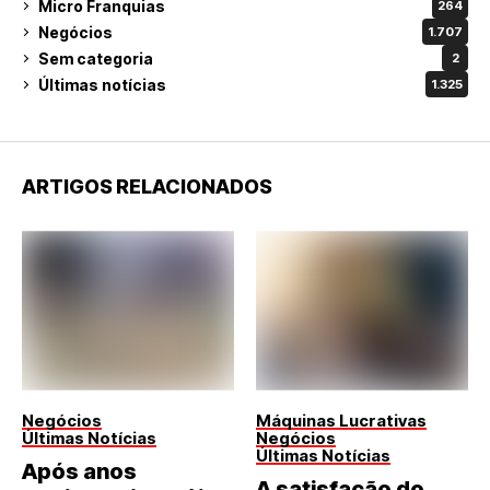
Micro Franquias
264
Negócios
1.707
Sem categoria
2
Últimas notícias
1.325
ARTIGOS RELACIONADOS
Negócios
Máquinas Lucrativas
Últimas Notícias
Negócios
Últimas Notícias
Após anos
A satisfação do