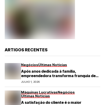
ARTIGOS RECENTES
Negócios
Últimas Notícias
Após anos dedicada à família,
empreendedora transforma franquia de
turismo em negócio de destaque no RN
JULHO 1, 2026
Máquinas Lucrativas
Negócios
Últimas Notícias
A satisfação do cliente é o maior