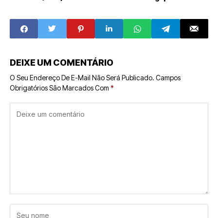
Franquias: como
que a percepção
medir eficiência,
de “negócio mais
rentabilidade e
seguro” precisa
risco operacional
ser analisada com
cautela
DEIXE UM COMENTÁRIO
O Seu Endereço De E-Mail Não Será Publicado.
Campos
Obrigatórios São Marcados Com
*