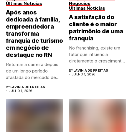
Últimas Notícias
Negócios
Últimas Notícias
Após anos
A satisfação do
dedicada à família,
cliente é o maior
empreendedora
patrimônio de uma
transforma
franquia
franquia de turismo
em negócio de
No franchising, existe um
destaque no RN
fator que influencia
diretamente o crescimento
Retomar a carreira depois
de qualquer...
de um longo período
BY
LAVINIA DE FREITAS
JULHO 1, 2026
afastada do mercado de...
BY
LAVINIA DE FREITAS
JULHO 1, 2026