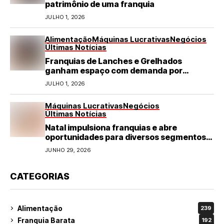
patrimônio de uma franquia
JULHO 1, 2026
Alimentação
Máquinas Lucrativas
Negócios
Últimas Notícias
Franquias de Lanches e Grelhados
ganham espaço com demanda por
refeições rápidas e de qualidade
JULHO 1, 2026
Máquinas Lucrativas
Negócios
Últimas Notícias
Natal impulsiona franquias e abre
oportunidades para diversos segmentos
do varejo
JUNHO 29, 2026
CATEGORIAS
Alimentação
239
Franquia Barata
192