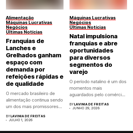
Alimentação
Máquinas Lucrativas
Máquinas Lucrativas
Negócios
Negócios
Últimas Notícias
Últimas Notícias
Natal impulsiona
Franquias de
franquias e abre
Lanches e
oportunidades
Grelhados ganham
para diversos
espaço com
segmentos do
demanda por
varejo
refeições rápidas e
O período natalino é um dos
de qualidade
momentos mais
O mercado brasileiro de
aguardados pelo comércio
alimentação continua sendo
brasileiro....
BY
LAVINIA DE FREITAS
um dos mais promissores
JUNHO 29, 2026
para...
BY
LAVINIA DE FREITAS
JULHO 1, 2026