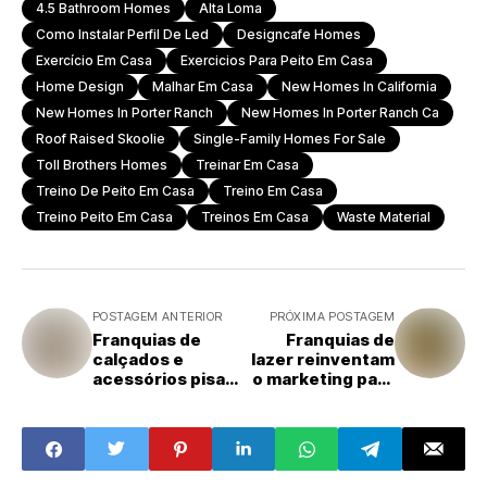
4.5 Bathroom Homes
Alta Loma
Como Instalar Perfil De Led
Designcafe Homes
Exercício Em Casa
Exercicios Para Peito Em Casa
Home Design
Malhar Em Casa
New Homes In California
New Homes In Porter Ranch
New Homes In Porter Ranch Ca
Roof Raised Skoolie
Single-Family Homes For Sale
Toll Brothers Homes
Treinar Em Casa
Treino De Peito Em Casa
Treino Em Casa
Treino Peito Em Casa
Treinos Em Casa
Waste Material
POSTAGEM ANTERIOR
PRÓXIMA POSTAGEM
Franquias de
Franquias de
calçados e
lazer reinventam
acessórios pisam
o marketing para
firme e crescem
reconquistar o
acima da média
público no pós-
no Brasil
Covid