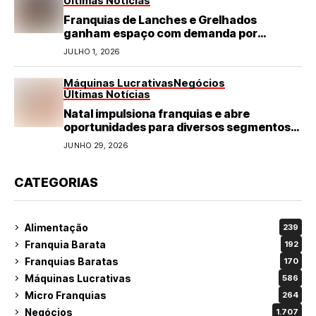
Últimas Notícias
Franquias de Lanches e Grelhados
ganham espaço com demanda por
refeições rápidas e de qualidade
JULHO 1, 2026
Máquinas Lucrativas
Negócios
Últimas Notícias
Natal impulsiona franquias e abre
oportunidades para diversos segmentos
do varejo
JUNHO 29, 2026
CATEGORIAS
Alimentação
239
Franquia Barata
192
Franquias Baratas
170
Máquinas Lucrativas
586
Micro Franquias
264
Negócios
1.707