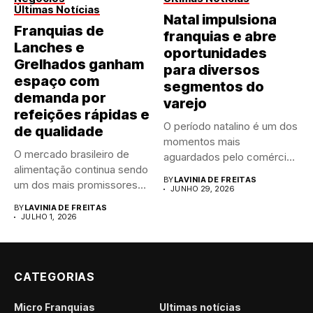
Últimas Notícias
Natal impulsiona
Franquias de
franquias e abre
Lanches e
oportunidades
Grelhados ganham
para diversos
espaço com
segmentos do
demanda por
varejo
refeições rápidas e
O período natalino é um dos
de qualidade
momentos mais
O mercado brasileiro de
aguardados pelo comércio
alimentação continua sendo
brasileiro....
BY
LAVINIA DE FREITAS
um dos mais promissores
JUNHO 29, 2026
para...
BY
LAVINIA DE FREITAS
JULHO 1, 2026
CATEGORIAS
Micro Franquias
Últimas notícias