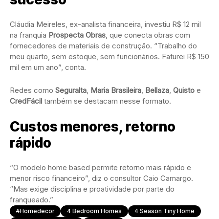
Cláudia Meireles, ex-analista financeira, investiu R$ 12 mil
na franquia
Prospecta Obras
, que conecta obras com
fornecedores de materiais de construção. “Trabalho do
meu quarto, sem estoque, sem funcionários. Faturei R$ 150
mil em um ano”, conta.
Redes como
Seguralta
,
Maria Brasileira
,
Bellaza
,
Quisto
e
CredFácil
também se destacam nesse formato.
Custos menores, retorno
rápido
“O modelo home based permite retorno mais rápido e
menor risco financeiro”, diz o consultor Caio Camargo.
“Mas exige disciplina e proatividade por parte do
franqueado.”
#homedecor
4 Bedroom Homes
4 Season Tiny Home