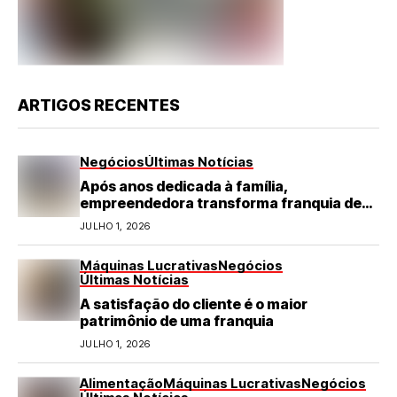
ARTIGOS RECENTES
Negócios
Últimas Notícias
Após anos dedicada à família,
empreendedora transforma franquia de
turismo em negócio de destaque no RN
JULHO 1, 2026
Máquinas Lucrativas
Negócios
Últimas Notícias
A satisfação do cliente é o maior
patrimônio de uma franquia
JULHO 1, 2026
Alimentação
Máquinas Lucrativas
Negócios