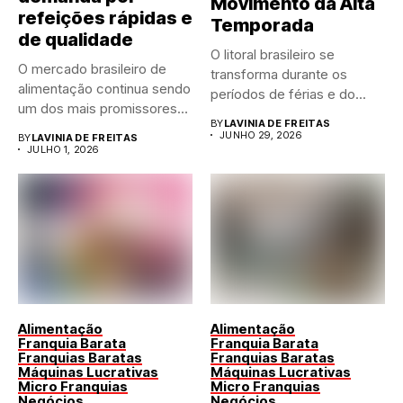
Movimento da Alta
refeições rápidas e
Temporada
de qualidade
O litoral brasileiro se
O mercado brasileiro de
transforma durante os
alimentação continua sendo
períodos de férias e do...
um dos mais promissores
BY
LAVINIA DE FREITAS
para...
JUNHO 29, 2026
BY
LAVINIA DE FREITAS
JULHO 1, 2026
Alimentação
Alimentação
Franquia Barata
Franquia Barata
Franquias Baratas
Franquias Baratas
Máquinas Lucrativas
Máquinas Lucrativas
Micro Franquias
Micro Franquias
Negócios
Negócios