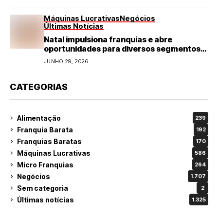
Máquinas Lucrativas
Negócios
Últimas Notícias
Natal impulsiona franquias e abre
oportunidades para diversos segmentos
do varejo
JUNHO 29, 2026
CATEGORIAS
Alimentação
239
Franquia Barata
192
Franquias Baratas
170
Máquinas Lucrativas
586
Micro Franquias
264
Negócios
1.707
Sem categoria
2
Últimas notícias
1.325