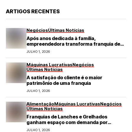
ARTIGOS RECENTES
Negócios
Últimas Notícias
Após anos dedicada à família,
empreendedora transforma franquia de
turismo em negócio de destaque no RN
JULHO 1, 2026
Máquinas Lucrativas
Negócios
Últimas Notícias
A satisfação do cliente é o maior
patrimônio de uma franquia
JULHO 1, 2026
Alimentação
Máquinas Lucrativas
Negócios
Últimas Notícias
Franquias de Lanches e Grelhados
ganham espaço com demanda por
refeições rápidas e de qualidade
JULHO 1, 2026