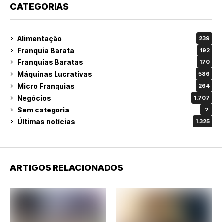
CATEGORIAS
Alimentação
239
Franquia Barata
192
Franquias Baratas
170
Máquinas Lucrativas
586
Micro Franquias
264
Negócios
1.707
Sem categoria
2
Últimas notícias
1.325
ARTIGOS RELACIONADOS