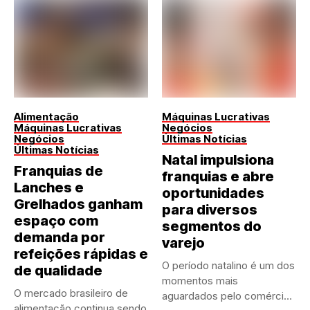
Alimentação
Máquinas Lucrativas
Máquinas Lucrativas
Negócios
Negócios
Últimas Notícias
Últimas Notícias
Natal impulsiona
Franquias de
franquias e abre
Lanches e
oportunidades
Grelhados ganham
para diversos
espaço com
segmentos do
demanda por
varejo
refeições rápidas e
O período natalino é um dos
de qualidade
momentos mais
O mercado brasileiro de
aguardados pelo comércio
alimentação continua sendo