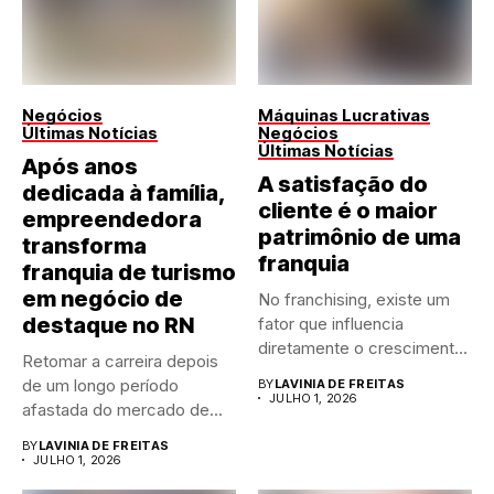
Negócios
Máquinas Lucrativas
Últimas Notícias
Negócios
Últimas Notícias
Após anos
A satisfação do
dedicada à família,
cliente é o maior
empreendedora
patrimônio de uma
transforma
franquia
franquia de turismo
em negócio de
No franchising, existe um
destaque no RN
fator que influencia
diretamente o crescimento
Retomar a carreira depois
de qualquer...
de um longo período
BY
LAVINIA DE FREITAS
JULHO 1, 2026
afastada do mercado de...
BY
LAVINIA DE FREITAS
JULHO 1, 2026