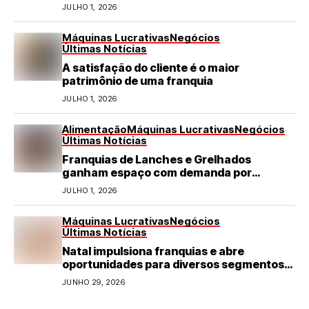
turismo em negócio de destaque no RN
JULHO 1, 2026
Máquinas Lucrativas
Negócios
Últimas Notícias
A satisfação do cliente é o maior
patrimônio de uma franquia
JULHO 1, 2026
Alimentação
Máquinas Lucrativas
Negócios
Últimas Notícias
Franquias de Lanches e Grelhados
ganham espaço com demanda por
refeições rápidas e de qualidade
JULHO 1, 2026
Máquinas Lucrativas
Negócios
Últimas Notícias
Natal impulsiona franquias e abre
oportunidades para diversos segmentos
do varejo
JUNHO 29, 2026