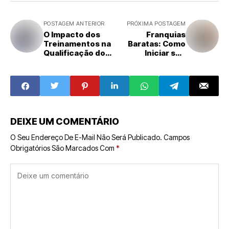
POSTAGEM ANTERIOR
PRÓXIMA POSTAGEM
O Impacto dos
Franquias
Treinamentos na
Baratas: Como
Qualificação dos
Iniciar seu
Funcionários e
Negócio com
Manutenção do
Baixo
Padrão de
Investimento
Qualidade nas
Franquias
DEIXE UM COMENTÁRIO
O Seu Endereço De E-Mail Não Será Publicado.
Campos
Obrigatórios São Marcados Com
*